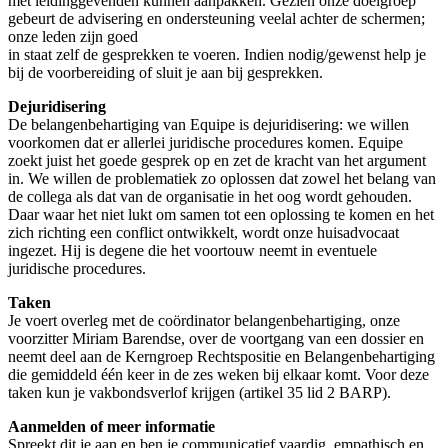
met leidinggevenden kunnen aanpakken. Gezien onze doelgroep
gebeurt de advisering en ondersteuning veelal achter de schermen;
onze leden zijn goed
in staat zelf de gesprekken te voeren. Indien nodig/gewenst help je
bij de voorbereiding of sluit je aan bij gesprekken.
Dejuridisering
De belangenbehartiging van Equipe is dejuridisering: we willen
voorkomen dat er allerlei juridische procedures komen. Equipe
zoekt juist het goede gesprek op en zet de kracht van het argument
in. We willen de problematiek zo oplossen dat zowel het belang van
de collega als dat van de organisatie in het oog wordt gehouden.
Daar waar het niet lukt om samen tot een oplossing te komen en het
zich richting een conflict ontwikkelt, wordt onze huisadvocaat
ingezet. Hij is degene die het voortouw neemt in eventuele
juridische procedures.
Taken
Je voert overleg met de coördinator belangenbehartiging, onze
voorzitter Miriam Barendse, over de voortgang van een dossier en
neemt deel aan de Kerngroep Rechtspositie en Belangenbehartiging
die gemiddeld één keer in de zes weken bij elkaar komt. Voor deze
taken kun je vakbondsverlof krijgen (artikel 35 lid 2 BARP).
Aanmelden of meer informatie
Spreekt dit je aan en ben je communicatief vaardig, empathisch en