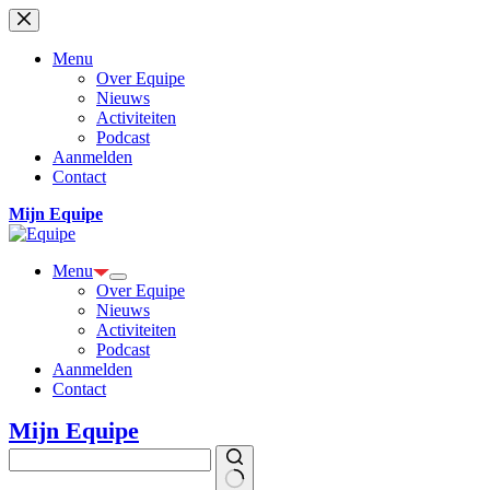
Ga
naar
de
Menu
inhoud
Over Equipe
Nieuws
Activiteiten
Podcast
Aanmelden
Contact
Mijn Equipe
Menu
Over Equipe
Nieuws
Activiteiten
Podcast
Aanmelden
Contact
Mijn Equipe