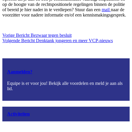
op de hoogte van de rechtspositionele regelingen binnen de politie
of bereid je hier nader in te verdiepen? Stuur dan een
mail
naar de
voorzitter voor nadere informatie en/of een kennismakingsgesprek.
Vorige
Bericht
Bezwaar tegen besluit
Volgende
Bericht
Denktank jongeren en meer VCP-nieuws
Aanmelden?
Equipe is er voor jou! Bekijk alle voordelen en meld je aan als
lid.
Activiteiten