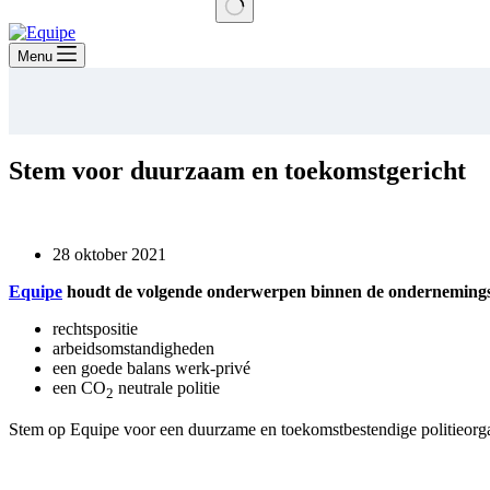
Geen
resultaten
Menu
Stem voor duurzaam en toekomstgericht
28 oktober 2021
Equipe
houdt de volgende onderwerpen binnen de ondernemingsr
rechtspositie
arbeidsomstandigheden
een goede balans werk-privé
een C
O
neutrale politie
2
Stem op Equipe voor een duurzame en toekomstbestendige politieorga