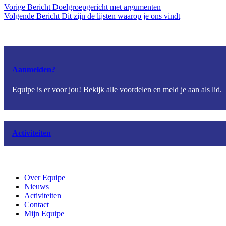
Vorige
Bericht
Doelgroepgericht met argumenten
Volgende
Bericht
Dit zijn de lijsten waarop je ons vindt
Aanmelden?
Equipe is er voor jou! Bekijk alle voordelen en meld je aan als lid.
Activiteiten
Over Equipe
Nieuws
Activiteiten
Contact
Mijn Equipe