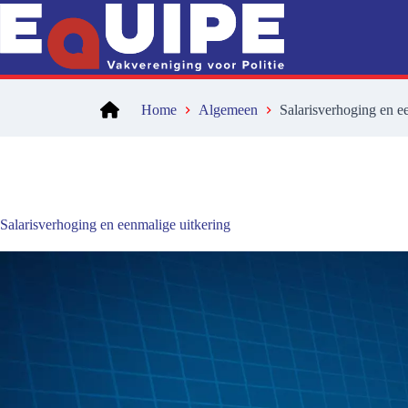
Ga
naar
de
inhoud
Home
Algemeen
Salarisverhoging en e
Salarisverhoging en eenmalige uitkering