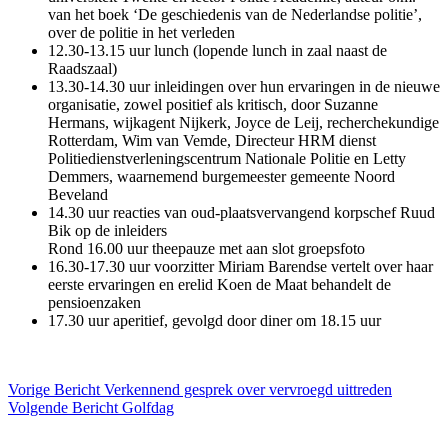
van het boek ‘De geschiedenis van de Nederlandse politie’,
over de politie in het verleden
12.30-13.15 uur lunch (lopende lunch in zaal naast de
Raadszaal)
13.30-14.30 uur inleidingen over hun ervaringen in de nieuwe
organisatie, zowel positief als kritisch, door Suzanne
Hermans, wijkagent Nijkerk, Joyce de Leij, recherchekundige
Rotterdam, Wim van Vemde, Directeur HRM dienst
Politiedienstverleningscentrum Nationale Politie en Letty
Demmers, waarnemend burgemeester gemeente Noord
Beveland
14.30 uur reacties van oud-plaatsvervangend korpschef Ruud
Bik op de inleiders
Rond 16.00 uur theepauze met aan slot groepsfoto
16.30-17.30 uur voorzitter Miriam Barendse vertelt over haar
eerste ervaringen en erelid Koen de Maat behandelt de
pensioenzaken
17.30 uur aperitief, gevolgd door diner om 18.15 uur
Vorige
Bericht
Verkennend gesprek over vervroegd uittreden
Volgende
Bericht
Golfdag