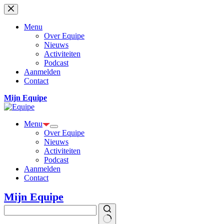
Ga
naar
de
Menu
inhoud
Over Equipe
Nieuws
Activiteiten
Podcast
Aanmelden
Contact
Mijn Equipe
Menu
Over Equipe
Nieuws
Activiteiten
Podcast
Aanmelden
Contact
Mijn Equipe