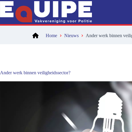
Ga
naar
de
inhoud
Home
Nieuws
Ander werk binnen veili
Ander werk binnen veiligheidssector?