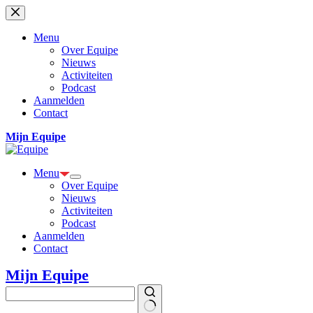
Ga
naar
de
Menu
inhoud
Over Equipe
Nieuws
Activiteiten
Podcast
Aanmelden
Contact
Mijn Equipe
Menu
Over Equipe
Nieuws
Activiteiten
Podcast
Aanmelden
Contact
Mijn Equipe