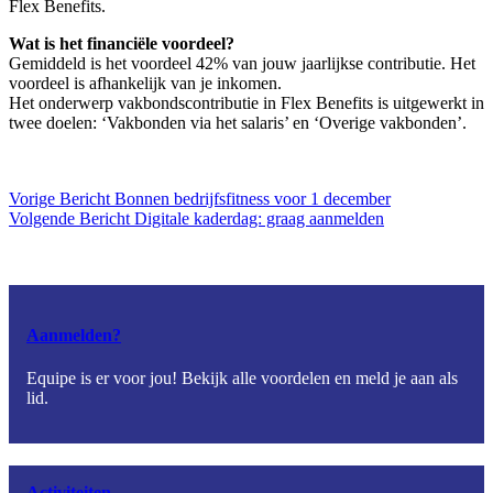
Flex Benefits.
Wat is het financiële voordeel?
Gemiddeld is het voordeel 42% van jouw jaarlijkse contributie. Het
voordeel is afhankelijk van je inkomen.
Het onderwerp vakbondscontributie in Flex Benefits is uitgewerkt in
twee doelen: ‘Vakbonden via het salaris’ en ‘Overige vakbonden’.
Vorige
Bericht
Bonnen bedrijfsfitness voor 1 december
Volgende
Bericht
Digitale kaderdag: graag aanmelden
Aanmelden?
Equipe is er voor jou! Bekijk alle voordelen en meld je aan als
lid.
Activiteiten