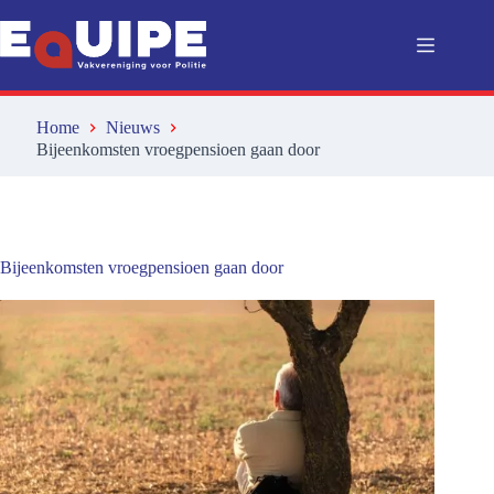
Ga
naar
de
inhoud
Home
Nieuws
Bijeenkomsten vroegpensioen gaan door
Bijeenkomsten vroegpensioen gaan door