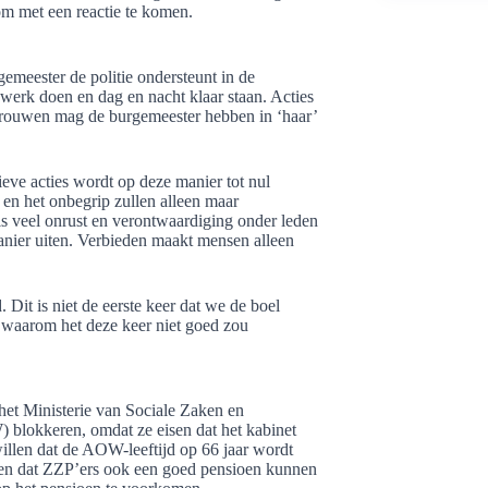
m met een reactie te komen.
eester de politie ondersteunt in de
werk doen en dag en nacht klaar staan. Acties
ertrouwen mag de burgemeester hebben in ‘haar’
eve acties wordt op deze manier tot nul
en het onbegrip zullen alleen maar
s veel onrust en verontwaardiging onder leden
manier uiten. Verbieden maakt mensen alleen
Dit is niet de eerste keer dat we de boel
in waarom het deze keer niet goed zou
het Ministerie van Sociale Zaken en
lokkeren, omdat ze eisen dat het kabinet
llen dat de AOW-leeftijd op 66 jaar wordt
 en dat ZZP’ers ook een goed pensioen kunnen