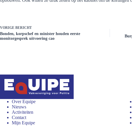
opbouwen. Ook willen ze druk zetten op het kabinet om de kortingen 
VORIGE
BERICHT
Bonden, korpschef en minister houden eerste
Bur
monitorgesprek uitvoering cao
Over Equipe
Nieuws
Activiteiten
Contact
Mijn Equipe