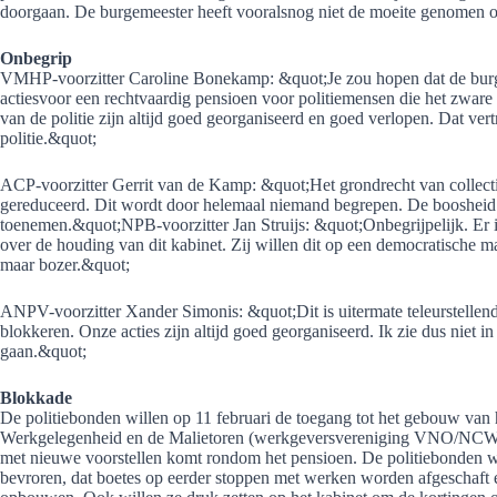
doorgaan. De burgemeester heeft vooralsnog niet de moeite genomen o
Onbegrip
VMHP-voorzitter Caroline Bonekamp: &quot;Je zou hopen dat de burgem
actiesvoor een rechtvaardig pensioen voor politiemensen die het zware 
van de politie zijn altijd goed georganiseerd en goed verlopen. Dat v
politie.&quot;
ACP-voorzitter Gerrit van de Kamp: &quot;Het grondrecht van collecti
gereduceerd. Dit wordt door helemaal niemand begrepen. De boosheid 
toenemen.&quot;NPB-voorzitter Jan Struijs: &quot;Onbegrijpelijk. Er i
over de houding van dit kabinet. Zij willen dit op een democratische 
maar bozer.&quot;
ANPV-voorzitter Xander Simonis: &quot;Dit is uitermate teleurstellend. 
blokkeren. Onze acties zijn altijd goed georganiseerd. Ik zie dus niet 
gaan.&quot;
Blokkade
De politiebonden willen op 11 februari de toegang tot het gebouw van 
Werkgelegenheid en de Malietoren (werkgeversvereniging VNO/NCW) b
met nieuwe voorstellen komt rondom het pensioen. De politiebonden wi
bevroren, dat boetes op eerder stoppen met werken worden afgeschaft