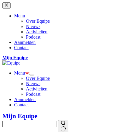
Ga
naar
de
Menu
inhoud
Over Equipe
Nieuws
Activiteiten
Podcast
Aanmelden
Contact
Mijn Equipe
Menu
Over Equipe
Nieuws
Activiteiten
Podcast
Aanmelden
Contact
Mijn Equipe