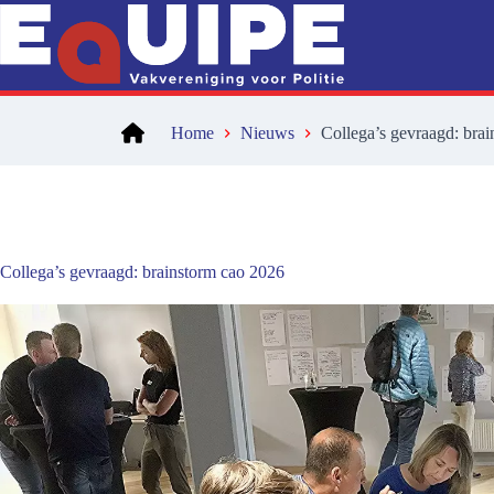
Ga
naar
de
inhoud
Home
Nieuws
Collega’s gevraagd: bra
Collega’s gevraagd: brainstorm cao 2026