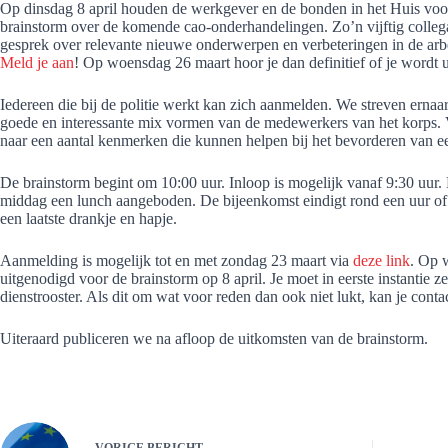
Op dinsdag 8 april houden de werkgever en de bonden in het Huis voo
brainstorm over de komende cao-onderhandelingen. Zo’n vijftig colleg
gesprek over relevante nieuwe onderwerpen en verbeteringen in de arbe
Meld je aan
! Op woensdag 26 maart hoor je dan definitief of je wordt u
Iedereen die bij de politie werkt kan zich aanmelden. We streven ernaar
goede en interessante mix vormen van de medewerkers van het korps. 
naar een aantal kenmerken die kunnen helpen bij het bevorderen van ee
De brainstorm begint om 10:00 uur. Inloop is mogelijk vanaf 9:30 uur.
middag een lunch aangeboden. De bijeenkomst eindigt rond een uur of ha
een laatste drankje en hapje.
Aanmelding is mogelijk tot en met zondag 23 maart via
deze link
. Op 
uitgenodigd voor de brainstorm op 8 april. Je moet in eerste instantie z
dienstrooster. Als dit om wat voor reden dan ook niet lukt, kan je con
Uiteraard publiceren we na afloop de uitkomsten van de brainstorm.
VORIGE
BERICHT