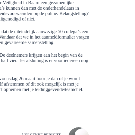
r Veiligheid in Baarn een gezamenlijke
a’s kunnen dan met de onderhandelaars in
idsvoorwaarden bij de politie. Belangstelling?
itgenodigd of niet.
 dat de uiteindelijk aanwezige 50 collega’s een
Vandaar dat we in het aanmeldformulier vragen
n gevarieerde samenstelling.
 De deelnemers krijgen aan het begin van de
lf vier. Ter afsluiting is er voor iedereen nog
woensdag 26 maart hoor je dan of je wordt
elf afstemmen of dit ook mogelijk is met je
tact opnemen met je leidinggevende/teamchef.
VOLGENDE
BERICHT