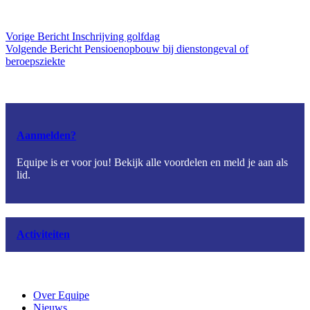
Vorige
Bericht
Inschrijving golfdag
Volgende
Bericht
Pensioenopbouw bij dienstongeval of
beroepsziekte
Aanmelden?
Equipe is er voor jou! Bekijk alle voordelen en meld je aan als
lid.
Activiteiten
Over Equipe
Nieuws