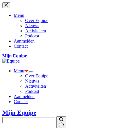
Ga
naar
de
Menu
inhoud
Over Equipe
Nieuws
Activiteiten
Podcast
Aanmelden
Contact
Mijn Equipe
Menu
Over Equipe
Nieuws
Activiteiten
Podcast
Aanmelden
Contact
Mijn Equipe