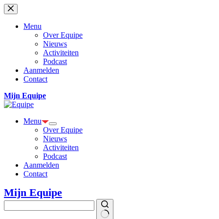
Ga
naar
de
Menu
inhoud
Over Equipe
Nieuws
Activiteiten
Podcast
Aanmelden
Contact
Mijn Equipe
Menu
Over Equipe
Nieuws
Activiteiten
Podcast
Aanmelden
Contact
Mijn Equipe