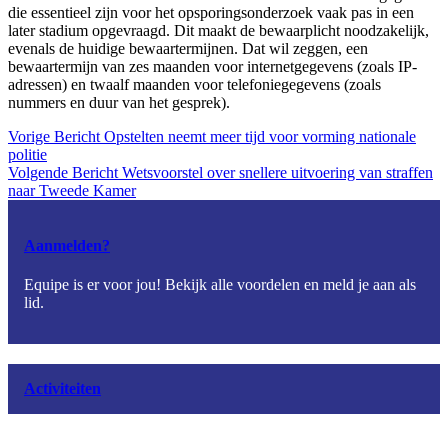
die essentieel zijn voor het opsporingsonderzoek vaak pas in een
later stadium opgevraagd. Dit maakt de bewaarplicht noodzakelijk,
evenals de huidige bewaartermijnen. Dat wil zeggen, een
bewaartermijn van zes maanden voor internetgegevens (zoals IP-
adressen) en twaalf maanden voor telefoniegegevens (zoals
nummers en duur van het gesprek).
Vorige
Bericht
Opstelten neemt meer tijd voor vorming nationale
politie
Volgende
Bericht
Wetsvoorstel over snellere uitvoering van straffen
naar Tweede Kamer
Aanmelden?
Equipe is er voor jou! Bekijk alle voordelen en meld je aan als
lid.
Activiteiten