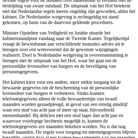
bevatte regels voor de lidstaten over dataretentie in verband met de
bestrijding van zware misdaad. De uitspraak van het Hof betekent
niet dat Nederlandse regels ineens ongeldig zijn geworden, aldus het
kabinet. De Nederlandse wetgeving is rechtsgeldig tot stand
gekomen, op basis van de daarvoor geldende procedures.
Minister Opstelten van Veiligheid en Justitie stuurde het
kabinetsstandpunt vandaag naar de Tweede Kamer. Tegelijkertijd
vraagt de bewindsman aan verschillende instanties advies uit te
brengen over een wetsvoorstel dat de gewenste wijzigingen
realiseert. Doel is Nederlandse wetgeving in overeenstemming te
brengen met de uitspraak van het Hof, waar het gaat om de
persoonlijke levenssfeer van burgers en de beveiliging van
persoonsgegevens.
Het kabinet kiest voor een andere, meer strikte toegang tot de
bewaarde gegevens om de bescherming van de persoonlijke
levenssfeer van burgers te verbeteren. Straks kunnen
telefoniegegevens alleen de volle bewaartermijn van twaalf
maanden worden geraadpleegd, in geval van een ernstig misdrijf
waar een straf van acht jaar of meer op staat, bijvoorbeeld
mensenhandel. Bij delicten met een straf lager dan acht jaar en
waarvoor voorlopige hechtenis mogelijk is, kunnen de
telefoniegegevens zes maanden bekeken worden. Nu is dat nog
twaalf maanden. De regels voor toegang tot internetgegevens blijven
hetzelfde, omdat daar al een kortere bewaartermijn van zes maanden