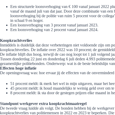
Een structurele loonsverhoging van € 100 vanaf januari 2022 plu
vanaf de maand juli van dat jaar. Door deze combinatie van een 
loonsverhoging bij de politie van ruim 5 procent voor de collega’s
in schaal 9 en hoger.
Een loonsverhoging van 3 procent vanaf januari 2023.
Een loonsverhoging van 2 procent vanaf januari 2024.
Koopkrachtverlies
Inmiddels is duidelijk dat deze verbeteringen niet voldoende zijn om p
koopkrachtverlies. De inflatie over 2022 was 10 procent; de gemiddelde 
De inflatie blijft dus hoog, terwijl de cao nog loopt tot 1 juli volgend jaa
Tussen donderdag 22 juni en donderdag 6 juli deden 4.993 politiemed
gezamenlijke politiebonden. Onderwerp: wat is de beste beleidslijn va
Effecten hoge inflatie
De openingsvraag was: hoe ervaar jij de effecten van de onverminderd 
51 procent meldt: ik merk het wel in mijn uitgaven, maar het h
45 procent meldt: ik houd maandelijks te weinig geld over om te
8 procent meldt: ik sta door de gestegen prijzen elke maand in he
Standpunt werkgever extra koopkrachtmaatregel
De tweede vraag luidde als volgt. De bonden hebben bij de werkgever
koopkrachtverlies van politiemensen in 2022 en 2023 te beperken. Die i