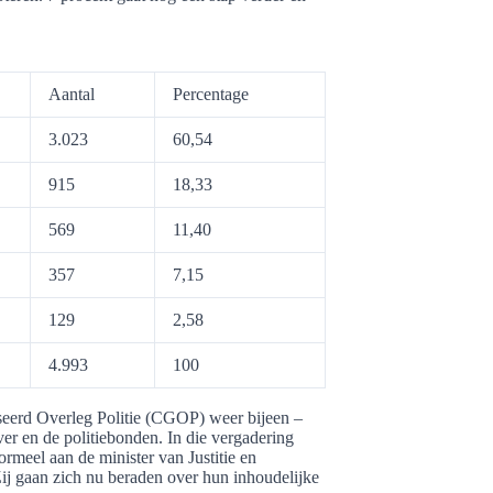
Aantal
Percentage
3.023
60,54
915
18,33
569
11,40
357
7,15
129
2,58
4.993
100
erd Overleg Politie (CGOP) weer bijeen –
r en de politiebonden. In die vergadering
rmeel aan de minister van Justitie en
Zij gaan zich nu beraden over hun inhoudelijke