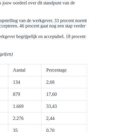
s jouw oordeel over dit standpunt van de
e opstelling van de werkgever. 33 procent noemt
ccepteren. 46 procent gaat nog een stap verder
rkgever begrijpelijk en acceptabel. 18 procent
gel(en)
Aantal
Percentage
134
2,68
879
17,60
1.669
33,43
2.276
2,44
35
0,70