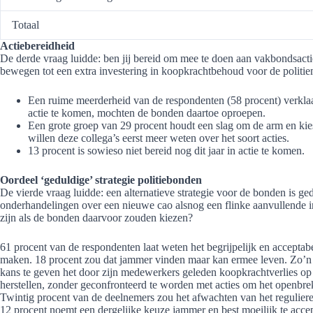
Totaal
Actiebereidheid
De derde vraag luidde: ben jij bereid om mee te doen aan vakbondsactie
bewegen tot een extra investering in koopkrachtbehoud voor de polit
Een ruime meerderheid van de respondenten (58 procent) verklaar
actie te komen, mochten de bonden daartoe oproepen.
Een grote groep van 29 procent houdt een slag om de arm en kie
willen deze collega’s eerst meer weten over het soort acties.
13 procent is sowieso niet bereid nog dit jaar in actie te komen.
Oordeel ‘geduldige’ strategie politiebonden
De vierde vraag luidde: een alternatieve strategie voor de bonden is ge
onderhandelingen over een nieuwe cao alsnog een flinke aanvullende in
zijn als de bonden daarvoor zouden kiezen?
61 procent van de respondenten laat weten het begrijpelijk en accepta
maken. 18 procent zou dat jammer vinden maar kan ermee leven. Zo’n t
kans te geven het door zijn medewerkers geleden koopkrachtverlies op r
herstellen, zonder geconfronteerd te worden met acties om het openbre
Twintig procent van de deelnemers zou het afwachten van het reguliere 
12 procent noemt een dergelijke keuze jammer en best moeilijk te accep