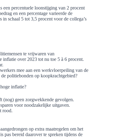
s een percentuele loonstijging van 2 procent
bedrag en een percentage varieerde de
 in schaal 5 tot 3,5 procent voor de collega’s
olitiemensen te vrijwaren van
inflatie over 2023 tot nu toe 5 à 6 procent.
r.
ewerkers mee aan een werkvloerpeiling van de
n de politiebonden op koopkrachtgebied?
hoge inflatie?
eeft (nog) geen zorgwekkende gevolgen.
 sparen voor noodzakelijke uitgaven.
t rood.
 aangedrongen op extra maatregelen om het
s pas bereid daarover te spreken tijdens de