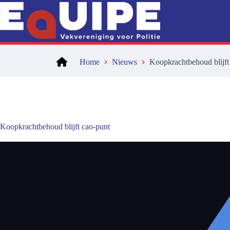
Ga
naar
de
inhoud
Home
Nieuws
Koopkrachtbehoud blijft
Koopkrachtbehoud blijft cao-punt