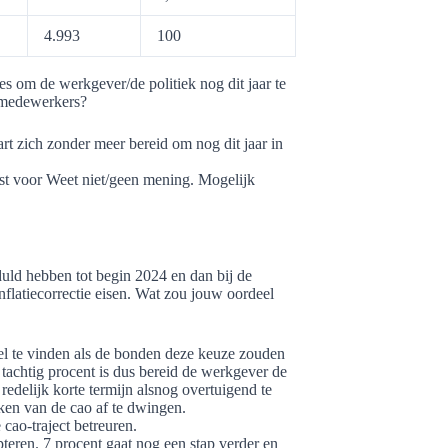
4.993
100
s om de werkgever/de politiek nog dit jaar te
iemedewerkers?
t zich zonder meer bereid om nog dit jaar in
st voor Weet niet/geen mening. Mogelijk
duld hebben tot begin 2024 en dan bij de
flatiecorrectie eisen. Wat zou jouw oordeel
bel te vinden als de bonden deze keuze zouden
achtig procent is dus bereid de werkgever de
edelijk korte termijn alsnog overtuigend te
ken van de cao af te dwingen.
cao-traject betreuren.
teren. 7 procent gaat nog een stap verder en