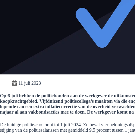
11 juli 2023
Op 6 juli hebben de politiebonden aan de werkgever de uitkomste
koopkrachtgebied. Vijfduizend politiecollega’s maakten via die enq
lopende cao een extra inflatiecorrectie van de overheid verwachten
najaar al aan vakbondsacties mee te doen. De werkgever komt na 
De huidige politie-cao loopt tot 1 juli 2024. Ze bevat vier beloningsaf
stijging van de politiesalarissen met gemiddeld 9,5 procent tussen 1 ja