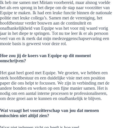
Ik heb me samen met Miriam voorbereid, maar alsnog voelde
het als een sprong in het diepe om de stap naar voorzitter van
Equipe te maken. Ik had een leuke functie binnen de nationale
politie met leuke collega’s. Samen met de vereniging, het
hoofdbestuur verder bouwen aan de continuïteit en
onafhankelijkheid van Equipe was het voor mij waard vorig
jaar in het diepe te springen. Tot nu toe leer ik er als persoon
veel van en ik merk dat mijn medezeggenschapservaring een
mooie basis is geweest voor deze rol.
Hoe zou jij de koers van Equipe op dit moment
omschrijven?
Het gaat heel goed met Equipe. We groeien, we hebben een
sterk hoofdbestuur en een duidelijke visie met een position
paper die ons helpt te focussen. We zijn in verbinding met de
andere bonden en werken op een fijne manier samen. Het is
nodig om een aantal interne processen te professionaliseren,
om deze groei aan te kunnen en onafhankelijk te blijven.
Wat vraagt het voorzitterschap van jou dat mensen
misschien niet altijd zien?
Waar niet iedereen zicht op heeft is hoe veel