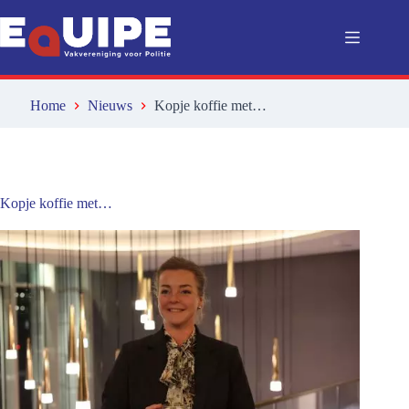
Ga
naar
de
inhoud
Home
Nieuws
Kopje koffie met…
Kopje koffie met…