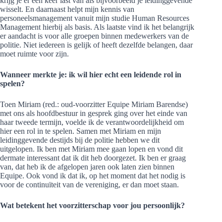
krijg je er een keer last van als bijvoorbeeld je leidinggevende
wisselt. En daarnaast helpt mijn kennis van
personeelsmanagement vanuit mijn studie Human Resources
Management hierbij als basis. Als laatste vind ik het belangrijk
er aandacht is voor alle groepen binnen medewerkers van de
politie. Niet iedereen is gelijk of heeft dezelfde belangen, daar
moet ruimte voor zijn.
Wanneer merkte je: ik wil hier echt een leidende rol in
spelen?
Toen Miriam (red.: oud-voorzitter Equipe Miriam Barendse)
met ons als hoofdbestuur in gesprek ging over het einde van
haar tweede termijn, voelde ik de verantwoordelijkheid om
hier een rol in te spelen. Samen met Miriam en mijn
leidinggevende destijds bij de politie hebben we dit
uitgelopen. Ik ben met Miriam mee gaan lopen en vond dit
dermate interessant dat ik dit heb doorgezet. Ik ben er graag
van, dat heb ik de afgelopen jaren ook laten zien binnen
Equipe. Ook vond ik dat ik, op het moment dat het nodig is
voor de continuïteit van de vereniging, er dan moet staan.
Wat betekent het voorzitterschap voor jou persoonlijk?