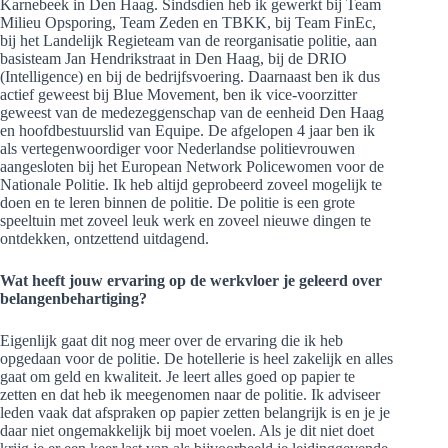
Karnebeek in Den Haag. Sindsdien heb ik gewerkt bij Team
Milieu Opsporing, Team Zeden en TBKK, bij Team FinEc,
bij het Landelijk Regieteam van de reorganisatie politie, aan
basisteam Jan Hendrikstraat in Den Haag, bij de DRIO
(Intelligence) en bij de bedrijfsvoering. Daarnaast ben ik dus
actief geweest bij Blue Movement, ben ik vice-voorzitter
geweest van de medezeggenschap van de eenheid Den Haag
en hoofdbestuurslid van Equipe. De afgelopen 4 jaar ben ik
als vertegenwoordiger voor Nederlandse politievrouwen
aangesloten bij het European Network Policewomen voor de
Nationale Politie. Ik heb altijd geprobeerd zoveel mogelijk te
doen en te leren binnen de politie. De politie is een grote
speeltuin met zoveel leuk werk en zoveel nieuwe dingen te
ontdekken, ontzettend uitdagend.
Wat heeft jouw ervaring op de werkvloer je geleerd over
belangenbehartiging?
Eigenlijk gaat dit nog meer over de ervaring die ik heb
opgedaan voor de politie. De hotellerie is heel zakelijk en alles
gaat om geld en kwaliteit. Je leert alles goed op papier te
zetten en dat heb ik meegenomen naar de politie. Ik adviseer
leden vaak dat afspraken op papier zetten belangrijk is en je je
daar niet ongemakkelijk bij moet voelen. Als je dit niet doet