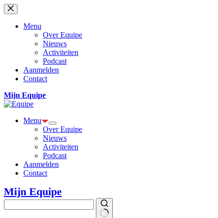
Ga
naar
de
Menu
inhoud
Over Equipe
Nieuws
Activiteiten
Podcast
Aanmelden
Contact
Mijn Equipe
Menu
Over Equipe
Nieuws
Activiteiten
Podcast
Aanmelden
Contact
Mijn Equipe