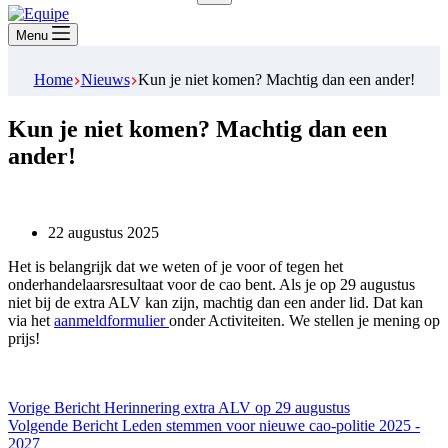
Geen
resultaten
Menu
Home
Nieuws
Kun je niet komen? Machtig dan een ander!
Kun je niet komen? Machtig dan een
ander!
22 augustus 2025
Het is belangrijk dat we weten of je voor of tegen het
onderhandelaarsresultaat voor de cao bent. Als je op 29 augustus
niet bij de extra ALV kan zijn, machtig dan een ander lid. Dat kan
via het
aanmeldformulier
onder Activiteiten. We stellen je mening op
prijs!
Vorige
Bericht
Herinnering extra ALV op 29 augustus
Volgende
Bericht
Leden stemmen voor nieuwe cao-politie 2025 -
2027