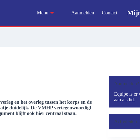
Mij
Menu
Aanmelden
Contact
Aanmelden?
Equipe is er 
aan als lid.
rleg en het overleg tussen het korps en de
aatje duidelijk. De VMHP vertegenwoordigt
ument blijft ook hier centraal staan.
Activiteiten