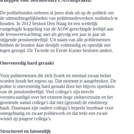
scheppen voor betrouwbare CAO-afspraken.
De politiebonden oefenen al jaren druk uit op de politiek om
de uittreedmogelijkheden van politiemedewerkers realistisch te
houden. In 2012 besloot Den Haag tot een wettelijk
vastgelegde koppeling van de AOW-gerechtigde leeftijd aan
de levensverwachting, met als gevolg een jaar in jaar uit
stijgende pensioenleeftijd. Uit naam van alle politiemensen
hebben de bonden daar destijds volmondig en openlijk nee
tegen gezegd. De Tweede en Eerste Kamer besloten anders.
Onevenredig hard geraakt
Voor politiemensen die zich fysiek en mentaal zwaar belast
worden houdt het ergens op. Dat moment is aangebroken. De
politie is onevenredig hard geraakt door het blijven oprekken
van de pensioenleeftijd. Veel collega’s zijn terecht
verontwaardigd over het extreem hoge ziekteverzuim en het
groeiende aantal collega’s dat niet (gezond) de eindstreep
haalt. Daarnaast zijn oudere collega’s beperkt inzetbaar voor
onregelmatig en zwaar politiewerk en dat trekt een zware
wissel op jongere collega’s.
Structureel en fatsoenlijk