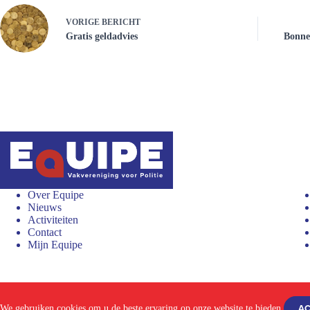
VORIGE
BERICHT
Gratis geldadvies
Bonnen
Over Equipe
Nieuws
Activiteiten
Contact
Mijn Equipe
Proclaimer en privacyverklaring
Aanmelden
AC
We gebruiken cookies om u de beste ervaring op onze website te bieden.