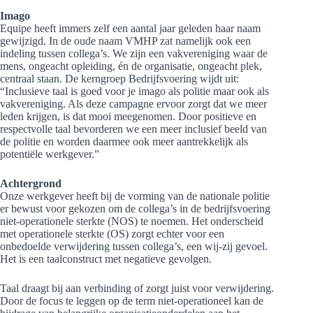
Imago
Equipe heeft immers zelf een aantal jaar geleden haar naam
gewijzigd. In de oude naam VMHP zat namelijk ook een
indeling tussen collega’s. We zijn een vakvereniging waar de
mens, ongeacht opleiding, én de organisatie, ongeacht plek,
centraal staan. De kerngroep Bedrijfsvoering wijdt uit:
“Inclusieve taal is goed voor je imago als politie maar ook als
vakvereniging. Als deze campagne ervoor zorgt dat we meer
leden krijgen, is dat mooi meegenomen. Door positieve en
respectvolle taal bevorderen we een meer inclusief beeld van
de politie en worden daarmee ook meer aantrekkelijk als
potentiële werkgever.”
Achtergrond
Onze werkgever heeft bij de vorming van de nationale politie
er bewust voor gekozen om de collega’s in de bedrijfsvoering
niet-operationele sterkte (NOS) te noemen. Het onderscheid
met operationele sterkte (OS) zorgt echter voor een
onbedoelde verwijdering tussen collega’s, een wij-zij gevoel.
Het is een taalconstruct met negatieve gevolgen.
Taal draagt bij aan verbinding of zorgt juist voor verwijdering.
Door de focus te leggen op de term niet-operationeel kan de