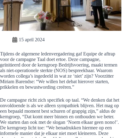
15 april 2024
Tijdens de algemene ledenvergadering gaf Equipe de aftrap
voor de campagne Taal doet ertoe. Deze campagne,
geïnitieerd door de kerngroep Bedrijfsvoering, maakt termen
als niet-operationele sterkte (NOS) bespreekbaar. Waarom
worden collega’s ingedeeld in wat ze ‘niet’ zijn? Voorzitter
Miriam Barendse: “We willen het debat hierover starten,
prikkelen en bewustwording creëren.”
De campagne richt zich specifiek op taal. “We denken dat het
onvoldoende is als we alleen sympathiek blijven. Het mag op
een bepaald moment best schuren of grappig zijn,” aldus de
kerngroep, “Dat komt meer binnen en onthouden we beter.
We starten dan ook met de slogan ‘Noem elkaar geen nono!’.
De kerngroep licht toe: “We benadrukken hiermee op een
informele manier dat je elkaar niet moet kleineren. Deze