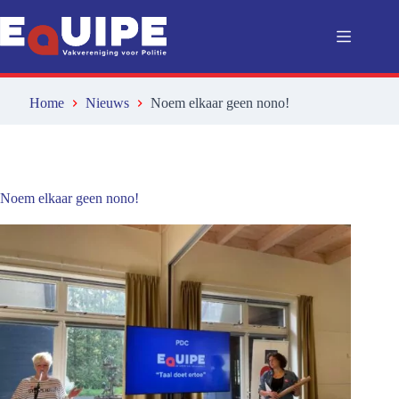
Ga
naar
de
inhoud
Home
Nieuws
Noem elkaar geen nono!
Noem elkaar geen nono!