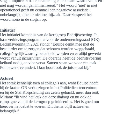
slogan impliceert dat elke afdeling en elk team waardevol is en
niet mag worden geminimaliseerd.” Het woord ‘niet’ in niet-
operationeel geeft nu eenmaal een negatieve associatie:
onbelangrijk, doet er niet toe, bijzaak. Daar zinspeelt het
woord nono in de slogan op.
Initiatief
Het initiatief komt dus van de kerngroep Bedrijfsvoering. In
haar verkiezingsprogramma voor de ondernemingsraad (OR)
Bedrijfsvoering in 2021 stond: “Equipe denkt mee met de
bestuurder om te zorgen dat schotten worden weggehaald,
collega’s gelijkwaardig behandeld worden en er altijd gewerkt
wordt vanuit inclusiviteit. De operatie heeft de bedrijfsvoering
keihard nodig en vice versa. Samen staan we voor een taak.
Politiewerk verandert. Daar hoort ook de juiste taal bij.”
Actueel
Het sprak kennelijk toen al collega’s aan, want Equipe heeft
bij de laatste OR verkiezingen in het Politiedienstencentrum
en bij de Staf Korpsleiding zes zetels gehaald, meer dan ooit.
Miriam: “Ik vind het leuk dat deze dialoog en nu ook de
campagne vanuit de kerngroep geïnitieerd is. Het is goed om
hierover het debat te voeren. Dit thema blijft actueel en
belangrijk.”