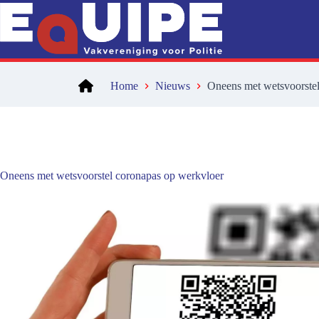
Ga
naar
de
inhoud
Home
Nieuws
Oneens met wetsvoorstel
Oneens met wetsvoorstel coronapas op werkvloer