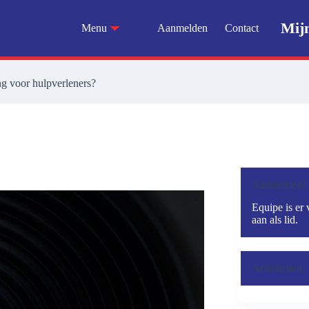
Mij
Menu
Aanmelden
Contact
ng voor hulpverleners?
Aanmelden?
Equipe is er 
aan als lid.
Activiteiten