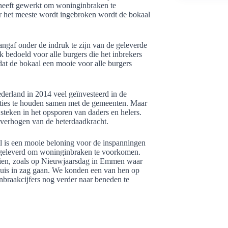
d heeft gewerkt om woninginbraken te
r het meeste wordt ingebroken wordt de bokaal
angaf onder de indruk te zijn van de geleverde
ok bedoeld voor alle burgers die het inbrekers
 dat de bokaal een mooie voor alle burgers
derland in 2014 veel geïnvesteerd in de
cties te houden samen met de gemeenten. Maar
 steken in het opsporen van daders en helers.
t verhogen van de heterdaadkracht.
al is een mooie beloning voor de inspanningen
n geleverd om woninginbraken te voorkomen.
 zien, zoals op Nieuwjaarsdag in Emmen waar
 huis in zag gaan. We konden een van hen op
nbraakcijfers nog verder naar beneden te