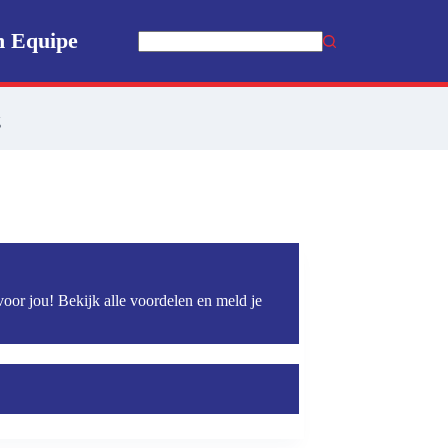
n Equipe
Geen
resultaten
g
voor jou! Bekijk alle voordelen en meld je