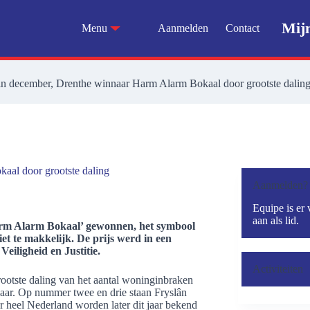
Mij
Menu
Aanmelden
Contact
in december, Drenthe winnaar Harm Alarm Bokaal door grootste dalin
aal door grootste daling
Aanmelden?
Equipe is er 
aan als lid.
 Harm Alarm Bokaal’ gewonnen, het symbool
t te makkelijk. De prijs werd in een
eiligheid en Justitie.
Activiteiten
rootste daling van het aantal woninginbraken
jaar. Op nummer twee en drie staan Fryslân
r heel Nederland worden later dit jaar bekend