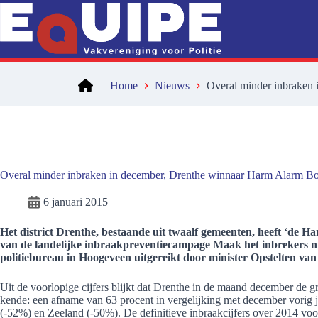
Ga
naar
de
inhoud
Home
Nieuws
Overal minder inbraken 
Overal minder inbraken in december, Drenthe winnaar Harm Alarm Bok
6 januari 2015
Het district Drenthe, bestaande uit twaalf gemeenten, heeft ‘de
van de landelijke inbraakpreventiecampage Maak het inbrekers nie
politiebureau in Hoogeveen uitgereikt door minister Opstelten van V
Uit de voorlopige cijfers blijkt dat Drenthe in de maand december de g
kende: een afname van 63 procent in vergelijking met december vorig 
(-52%) en Zeeland (-50%). De definitieve inbraakcijfers over 2014 voo