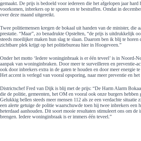
gemaakt. De prijs is bedoeld voor iedereen die het afgelopen jaar har
voorkomen, inbrekers op te sporen en te bestraffen. Omdat in decembe
over deze maand uitgereikt.
Twee politiemensen kregen de bokaal uit handen van de minister, die a
prestatie. “Maar”, zo benadrukte Opstelten, “de prijs is uitdrukkelijk o
steeds moeilijker maken hun slag te slaan. Daarom ben ik blij te horen
zichtbare plek krijgt op het politiebureau hier in Hoogeveen.”
Onder het motto ‘Iedere woninginbraak is er één teveel’ is in Noord-Ne
aanpak van woninginbraken. Door meer te surveilleren en preventie-a
ook door inbrekers extra in de gaten te houden en door meer energie te
Het accent is verlegd van vooral opsporing, naar meer preventie en he
Districtschef Fred van Dijk is blij met de prijs: “De Harm Alarm Boka
die de politie, gemeenten, het OM en vooral ook onze burgers hebbe
Gelukkig bellen steeds meer mensen 112 als ze een verdachte situatie
een alerte getuige de politie waarschuwde toen hij twee inbrekers een
heterdaad aanhouden. Dit soort mooie resultaten stimuleert ons om de i
brengen. Iedere woninginbraak is er immers één teveel.”