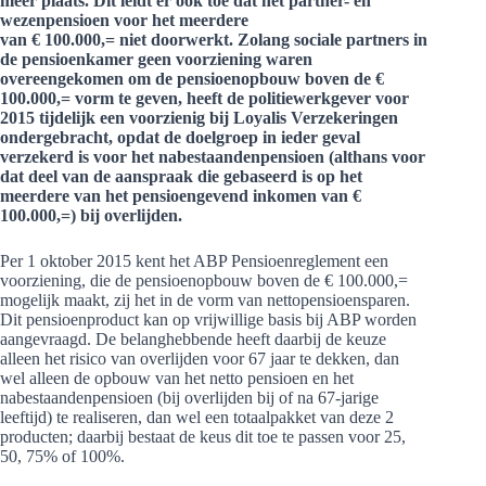
meer plaats. Dit leidt er ook toe dat het partner- en
wezenpensioen voor het meerdere
van € 100.000,= niet doorwerkt. Zolang sociale partners in
de pensioenkamer geen voorziening waren
overeengekomen om de pensioenopbouw boven de €
100.000,= vorm te geven, heeft de politiewerkgever voor
2015 tijdelijk een voorzienig bij Loyalis Verzekeringen
ondergebracht, opdat de doelgroep in ieder geval
verzekerd is voor het nabestaandenpensioen (althans voor
dat deel van de aanspraak die gebaseerd is op het
meerdere van het pensioengevend inkomen van €
100.000,=) bij overlijden.
Per 1 oktober 2015 kent het ABP Pensioenreglement een
voorziening, die de pensioenopbouw boven de € 100.000,=
mogelijk maakt, zij het in de vorm van nettopensioensparen.
Dit pensioenproduct kan op vrijwillige basis bij ABP worden
aangevraagd. De belanghebbende heeft daarbij de keuze
alleen het risico van overlijden voor 67 jaar te dekken, dan
wel alleen de opbouw van het netto pensioen en het
nabestaandenpensioen (bij overlijden bij of na 67-jarige
leeftijd) te realiseren, dan wel een totaalpakket van deze 2
producten; daarbij bestaat de keus dit toe te passen voor 25,
50, 75% of 100%.