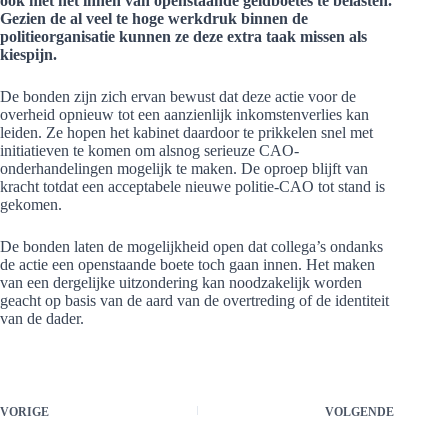
ook met het innen van openstaande geldboetes te belasten.
Gezien de al veel te hoge werkdruk binnen de
politieorganisatie kunnen ze deze extra taak missen als
kiespijn.
De bonden zijn zich ervan bewust dat deze actie voor de
overheid opnieuw tot een aanzienlijk inkomstenverlies kan
leiden. Ze hopen het kabinet daardoor te prikkelen snel met
initiatieven te komen om alsnog serieuze CAO-
onderhandelingen mogelijk te maken. De oproep blijft van
kracht totdat een acceptabele nieuwe politie-CAO tot stand is
gekomen.
De bonden laten de mogelijkheid open dat collega’s ondanks
de actie een openstaande boete toch gaan innen. Het maken
van een dergelijke uitzondering kan noodzakelijk worden
geacht op basis van de aard van de overtreding of de identiteit
van de dader.
VORIGE
VOLGENDE