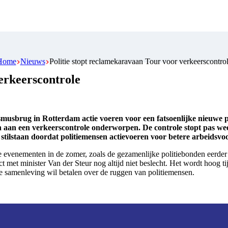
Home
Nieuws
Politie stopt reclamekaravaan Tour voor verkeerscontro
erkeerscontrole
asmusbrug in Rotterdam actie voeren voor een fatsoenlijke nieuwe
 aan een verkeerscontrole onderworpen. De controle stopt pas wee
e stilstaan doordat politiemensen actievoeren voor betere arbeidsv
alige evenementen in de zomer, zoals de gezamenlijke politiebonden eer
 met minister Van der Steur nog altijd niet beslecht. Het wordt hoog t
ze samenleving wil betalen over de ruggen van politiemensen.