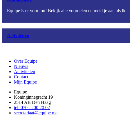
Equipe is er voor jou! Bekijk alle voordelen en meld je aan als lid.
Activiteiten
Over Equipe
Nieuws
Activiteiten
Contact
Mijn Equipe
Equipe
Koninginnegracht 19
2514 AB Den Haag
tel. 070 - 200 20 02
secretariaat@equipe.me