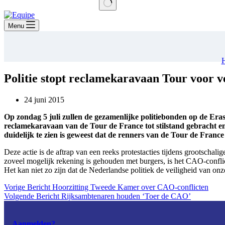
Geen
resultaten
Menu
Politie stopt reclamekaravaan Tour voor v
24 juni 2015
Op zondag 5 juli zullen de gezamenlijke politiebonden op de Er
reclamekaravaan van de Tour de France tot stilstand gebracht en
duidelijk te zien is geweest dat de renners van de Tour de Franc
Deze actie is de aftrap van een reeks protestacties tijdens grootsch
zoveel mogelijk rekening is gehouden met burgers, is het CAO-conflict
Het kan niet zo zijn dat de Nederlandse politiek de veiligheid van on
Vorige
Bericht
Hoorzitting Tweede Kamer over CAO-conflicten
Volgende
Bericht
Rijksambtenaren houden ‘Toer de CAO’
Aanmelden?