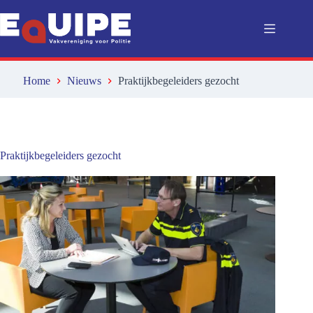
Ga
naar
de
inhoud
Home
Nieuws
Praktijkbegeleiders gezocht
Praktijkbegeleiders gezocht