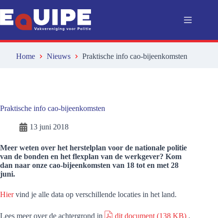
Ga
naar
de
inhoud
Home
Nieuws
Praktische info cao-bijeenkomsten
Praktische info cao-bijeenkomsten
13 juni 2018
Meer weten over het herstelplan voor de nationale politie
van de bonden en het flexplan van de werkgever? Kom
dan naar onze cao-bijeenkomsten van 18 tot en met 28
juni.
Hier
vind je alle data op verschillende locaties in het land.
Lees meer over de achtergrond in
dit document
(138 KB)
.