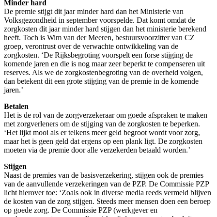
Minder hard
De premie stijgt dit jaar minder hard dan het Ministerie van
Volksgezondheid in september voorspelde. Dat komt omdat de
zorgkosten dit jaar minder hard stijgen dan het ministerie berekend
heeft. Toch is Wim van der Meeren, bestuursvoorzitter van CZ
groep, verontrust over de verwachte ontwikkeling van de
zorgkosten. ‘De Rijksbegroting voorspelt een forse stijging de
komende jaren en die is nog maar zeer beperkt te compenseren uit
reserves. Als we de zorgkostenbegroting van de overheid volgen,
dan betekent dit een grote stijging van de premie in de komende
jaren.’
Betalen
Het is de rol van de zorgverzekeraar om goede afspraken te maken
met zorgverleners om de stijging van de zorgkosten te beperken.
‘Het lijkt mooi als er telkens meer geld begroot wordt voor zorg,
maar het is geen geld dat ergens op een plank ligt. De zorgkosten
moeten via de premie door alle verzekerden betaald worden.’
Stijgen
Naast de premies van de basisverzekering, stijgen ook de premies
van de aanvullende verzekeringen van de PZP. De Commissie PZP
licht hierover toe: ‘Zoals ook in diverse media reeds vermeld blijven
de kosten van de zorg stijgen. Steeds meer mensen doen een beroep
op goede zorg. De Commissie PZP (werkgever en