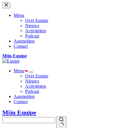
Ga
naar
de
Menu
inhoud
Over Equipe
Nieuws
Activiteiten
Podcast
Aanmelden
Contact
Mijn Equipe
Menu
Over Equipe
Nieuws
Activiteiten
Podcast
Aanmelden
Contact
Mijn Equipe