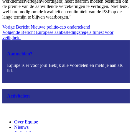
werknemersvertegenwoordigers) heeft daarom moeten besluiten om
de premie van de aanvullende verzekeringen te verhogen. Niet leuk,
wel hard nodig om de kwaliteit en continuïteit van de PZP op de
lange termijn te blijven waarborgen.’
Vorige
Bericht
Nieuwe politie-cao ondertekend
Volgende
Bericht
Europese aanbestedingsregels funest voor
veiligheid
Aanmelden?
Equipe is er voor jou! Bekijk alle voordelen en meld je aan als
lid.
Activiteiten
Over Equipe
Nieuws