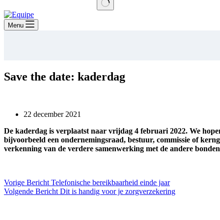
Geen
resultaten
Menu
Save the date: kaderdag
22 december 2021
De kaderdag is verplaatst naar vrijdag 4 februari 2022. We hopen
bijvoorbeeld een ondernemingsraad, bestuur, commissie of kerng
verkenning van de verdere samenwerking met de andere bonden
Vorige
Bericht
Telefonische bereikbaarheid einde jaar
Volgende
Bericht
Dit is handig voor je zorgverzekering