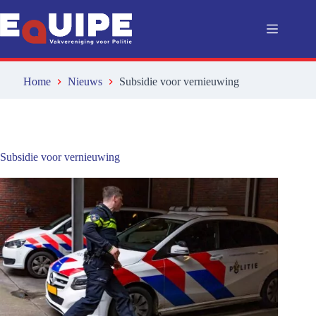
Ga
naar
de
inhoud
Home
Nieuws
Subsidie voor vernieuwing
Subsidie voor vernieuwing