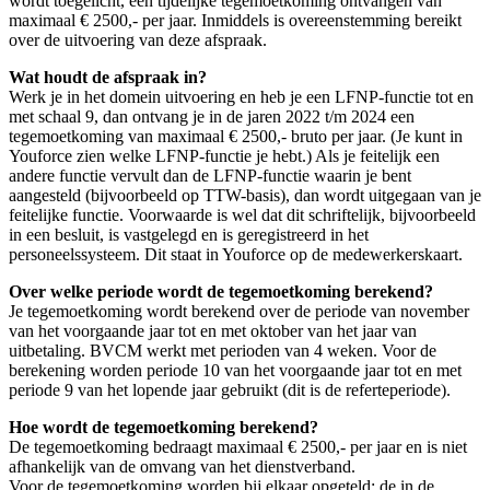
wordt toegelicht, een tijdelijke tegemoetkoming ontvangen van
maximaal € 2500,- per jaar. Inmiddels is overeenstemming bereikt
over de uitvoering van deze afspraak.
Wat houdt de afspraak in?
Werk je in het domein uitvoering en heb je een LFNP-functie tot en
met schaal 9, dan ontvang je in de jaren 2022 t/m 2024 een
tegemoetkoming van maximaal € 2500,- bruto per jaar. (Je kunt in
Youforce zien welke LFNP-functie je hebt.) Als je feitelijk een
andere functie vervult dan de LFNP-functie waarin je bent
aangesteld (bijvoorbeeld op TTW-basis), dan wordt uitgegaan van je
feitelijke functie. Voorwaarde is wel dat dit schriftelijk, bijvoorbeeld
in een besluit, is vastgelegd en is geregistreerd in het
personeelssysteem. Dit staat in Youforce op de medewerkerskaart.
Over welke periode wordt de tegemoetkoming berekend?
Je tegemoetkoming wordt berekend over de periode van november
van het voorgaande jaar tot en met oktober van het jaar van
uitbetaling. BVCM werkt met perioden van 4 weken. Voor de
berekening worden periode 10 van het voorgaande jaar tot en met
periode 9 van het lopende jaar gebruikt (dit is de referteperiode).
Hoe wordt de tegemoetkoming berekend?
De tegemoetkoming bedraagt maximaal € 2500,- per jaar en is niet
afhankelijk van de omvang van het dienstverband.
Voor de tegemoetkoming worden bij elkaar opgeteld: de in de