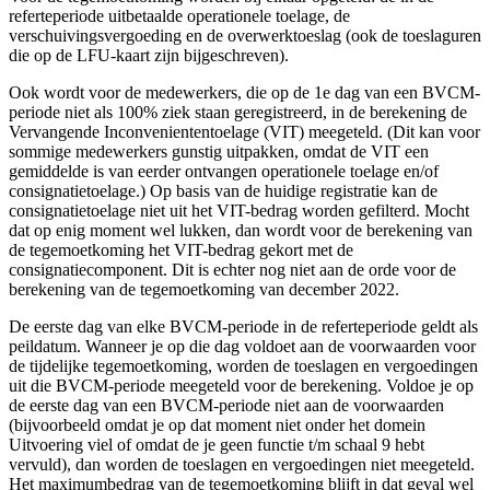
referteperiode uitbetaalde operationele toelage, de
verschuivingsvergoeding en de overwerktoeslag (ook de toeslaguren
die op de LFU-kaart zijn bijgeschreven).
Ook wordt voor de medewerkers, die op de 1e dag van een BVCM-
periode niet als 100% ziek staan geregistreerd, in de berekening de
Vervangende Inconveniententoelage (VIT) meegeteld. (Dit kan voor
sommige medewerkers gunstig uitpakken, omdat de VIT een
gemiddelde is van eerder ontvangen operationele toelage en/of
consignatietoelage.) Op basis van de huidige registratie kan de
consignatietoelage niet uit het VIT-bedrag worden gefilterd. Mocht
dat op enig moment wel lukken, dan wordt voor de berekening van
de tegemoetkoming het VIT-bedrag gekort met de
consignatiecomponent. Dit is echter nog niet aan de orde voor de
berekening van de tegemoetkoming van december 2022.
De eerste dag van elke BVCM-periode in de referteperiode geldt als
peildatum. Wanneer je op die dag voldoet aan de voorwaarden voor
de tijdelijke tegemoetkoming, worden de toeslagen en vergoedingen
uit die BVCM-periode meegeteld voor de berekening. Voldoe je op
de eerste dag van een BVCM-periode niet aan de voorwaarden
(bijvoorbeeld omdat je op dat moment niet onder het domein
Uitvoering viel of omdat de je geen functie t/m schaal 9 hebt
vervuld), dan worden de toeslagen en vergoedingen niet meegeteld.
Het maximumbedrag van de tegemoetkoming blijft in dat geval wel