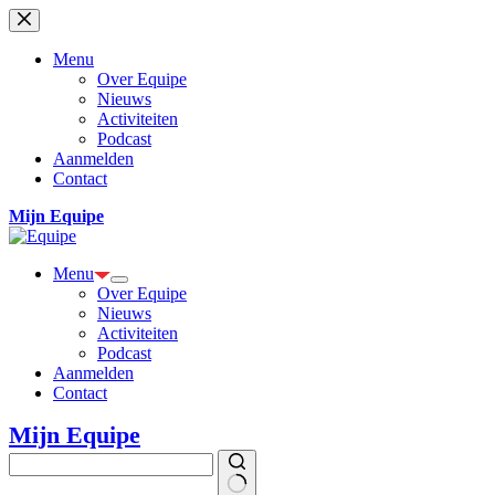
Ga
naar
de
Menu
inhoud
Over Equipe
Nieuws
Activiteiten
Podcast
Aanmelden
Contact
Mijn Equipe
Menu
Over Equipe
Nieuws
Activiteiten
Podcast
Aanmelden
Contact
Mijn Equipe