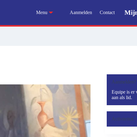
Mij
Menu
Aanmelden
Contact
Aanmelden?
Equipe is er 
aan als lid.
Activiteiten