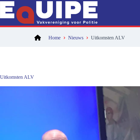
Ga
naar
de
inhoud
Home
Nieuws
Uitkomsten ALV
Uitkomsten ALV