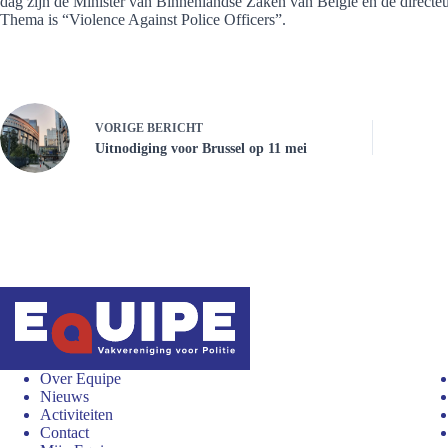
dag zijn de Minister van Binnenlandse Zaken van België en de directe
Thema is “Violence Against Police Officers”.
VORIGE
BERICHT
Uitnodiging voor Brussel op 11 mei
Over Equipe
Nieuws
Activiteiten
Contact