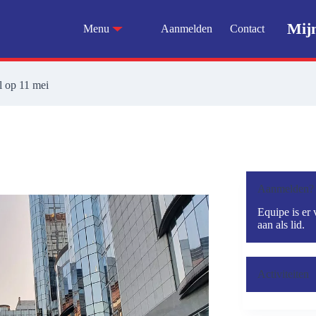
Mij
Menu
Aanmelden
Contact
l op 11 mei
Aanmelden?
Equipe is er 
aan als lid.
Activiteiten