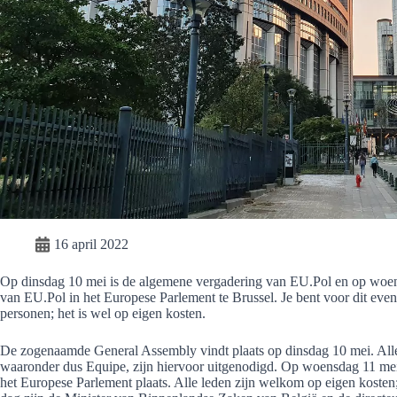
16 april 2022
Op dinsdag 10 mei is de algemene vergadering van EU.Pol en op woen
van EU.Pol in het Europese Parlement te Brussel. Je bent voor dit even
personen; het is wel op eigen kosten.
De zogenaamde General Assembly vindt plaats op dinsdag 10 mei. Alle 
waaronder dus Equipe, zijn hiervoor uitgenodigd. Op woensdag 11 mei 
het Europese Parlement plaats. Alle leden zijn welkom op eigen koste