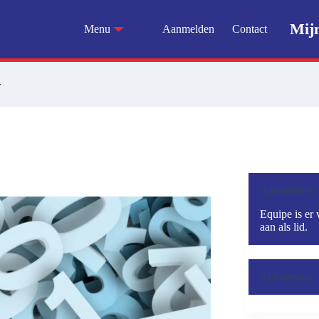
Mij
Menu
Aanmelden
Contact
r
Aanmelden?
Equipe is er 
aan als lid.
Activiteiten