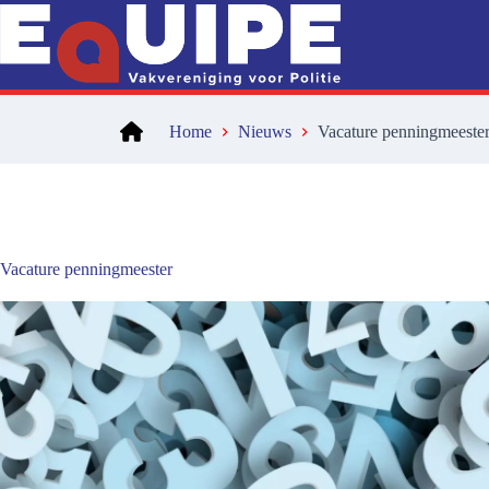
Ga
naar
de
inhoud
Home
Nieuws
Vacature penningmeeste
Vacature penningmeester