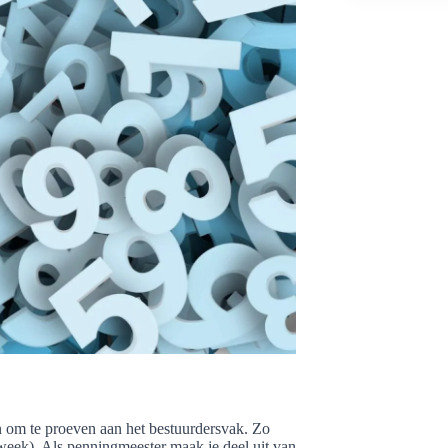
n om te proeven aan het bestuurdersvak. Zo
eek). Als penningmeester maak je deel uit van