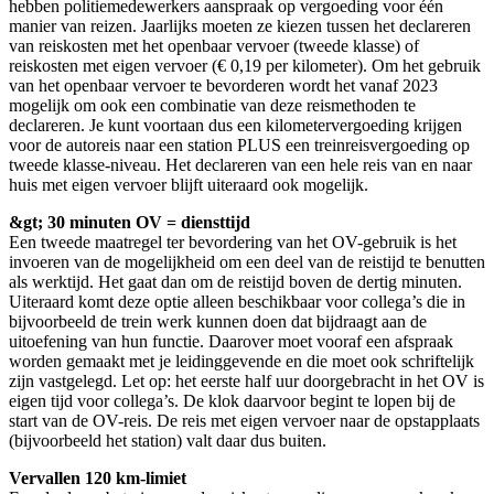
hebben politiemedewerkers aanspraak op vergoeding voor één
manier van reizen. Jaarlijks moeten ze kiezen tussen het declareren
van reiskosten met het openbaar vervoer (tweede klasse) of
reiskosten met eigen vervoer (€ 0,19 per kilometer). Om het gebruik
van het openbaar vervoer te bevorderen wordt het vanaf 2023
mogelijk om ook een combinatie van deze reismethoden te
declareren. Je kunt voortaan dus een kilometervergoeding krijgen
voor de autoreis naar een station PLUS een treinreisvergoeding op
tweede klasse-niveau. Het declareren van een hele reis van en naar
huis met eigen vervoer blijft uiteraard ook mogelijk.
&gt; 30 minuten OV = diensttijd
Een tweede maatregel ter bevordering van het OV-gebruik is het
invoeren van de mogelijkheid om een deel van de reistijd te benutten
als werktijd. Het gaat dan om de reistijd boven de dertig minuten.
Uiteraard komt deze optie alleen beschikbaar voor collega’s die in
bijvoorbeeld de trein werk kunnen doen dat bijdraagt aan de
uitoefening van hun functie. Daarover moet vooraf een afspraak
worden gemaakt met je leidinggevende en die moet ook schriftelijk
zijn vastgelegd. Let op: het eerste half uur doorgebracht in het OV is
eigen tijd voor collega’s. De klok daarvoor begint te lopen bij de
start van de OV-reis. De reis met eigen vervoer naar de opstapplaats
(bijvoorbeeld het station) valt daar dus buiten.
Vervallen 120 km-limiet