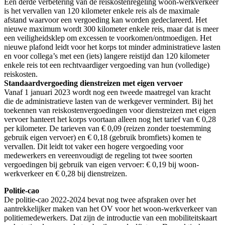
Een derde verbetering van de reiskostenregeling woon-werkverkeer
is het vervallen van 120 kilometer enkele reis als de maximale
afstand waarvoor een vergoeding kan worden gedeclareerd. Het
nieuwe maximum wordt 300 kilometer enkele reis, maar dat is meer
een veiligheidsklep om excessen te voorkomen/ontmoedigen. Het
nieuwe plafond leidt voor het korps tot minder administratieve lasten
en voor collega’s met een (iets) langere reistijd dan 120 kilometer
enkele reis tot een rechtvaardiger vergoeding van hun (volledige)
reiskosten.
Standaardvergoeding dienstreizen met eigen vervoer
Vanaf 1 januari 2023 wordt nog een tweede maatregel van kracht
die de administratieve lasten van de werkgever vermindert. Bij het
toekennen van reiskostenvergoedingen voor dienstreizen met eigen
vervoer hanteert het korps voortaan alleen nog het tarief van € 0,28
per kilometer. De tarieven van € 0,09 (reizen zonder toestemming
gebruik eigen vervoer) en € 0,18 (gebruik bromfiets) komen te
vervallen. Dit leidt tot vaker een hogere vergoeding voor
medewerkers en vereenvoudigt de regeling tot twee soorten
vergoedingen bij gebruik van eigen vervoer: € 0,19 bij woon-
werkverkeer en € 0,28 bij dienstreizen.
Politie-cao
De politie-cao 2022-2024 bevat nog twee afspraken over het
aantrekkelijker maken van het OV voor het woon-werkverkeer van
politiemedewerkers. Dat zijn de introductie van een mobiliteitskaart