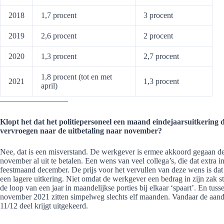
2018
1,7 procent
3 procent
2019
2,6 procent
2 procent
2020
1,3 procent
2,7 procent
1,8 procent (tot en met
2021
1,3 procent
april)
————————–
Klopt het dat het politiepersoneel een maand eindejaarsuitkering
vervroegen naar de uitbetaling naar november?
Nee, dat is een misverstand. De werkgever is ermee akkoord gegaan de e
november al uit te betalen. Een wens van veel collega’s, die dat extr
feestmaand december. De prijs voor het vervullen van deze wens is d
een lagere uitkering. Niet omdat de werkgever een bedrag in zijn zak st
de loop van een jaar in maandelijkse porties bij elkaar ‘spaart’. En tu
november 2021 zitten simpelweg slechts elf maanden. Vandaar de aandui
11/12 deel krijgt uitgekeerd.