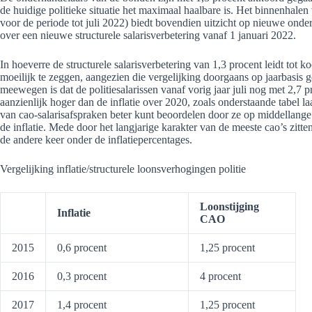
de huidige politieke situatie het maximaal haalbare is. Het binnenhale
voor de periode tot juli 2022) biedt bovendien uitzicht op nieuwe onder
over een nieuwe structurele salarisverbetering vanaf 1 januari 2022.
In hoeverre de structurele salarisverbetering van 1,3 procent leidt tot k
moeilijk te zeggen, aangezien die vergelijking doorgaans op jaarbasis 
meewegen is dat de politiesalarissen vanaf vorig jaar juli nog met 2,7 
aanzienlijk hoger dan de inflatie over 2020, zoals onderstaande tabel la
van cao-salarisafspraken beter kunt beoordelen door ze op middellange 
de inflatie. Mede door het langjarige karakter van de meeste cao’s zitt
de andere keer onder de inflatiepercentages.
Vergelijking inflatie/structurele loonsverhogingen politie
Loonstijging
Inflatie
CAO
2015
0,6 procent
1,25 procent
2016
0,3 procent
4 procent
2017
1,4 procent
1,25 procent