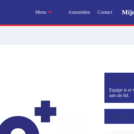
Mij
Menu
Aanmelden
Contact
Aanmelden?
Equipe is er 
aan als lid.
Activiteiten