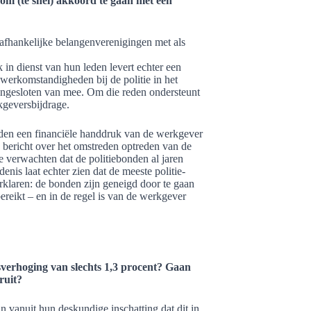
om (te snel) akkoord te gaan met een
onafhankelijke belangenverenigingen met als
in dienst van hun leden levert echter een
werkomstandigheden bij de politie in het
aangesloten van mee. Om die reden ondersteunt
kgeversbijdrage.
onden een financiële handdruk van de werkgever
 bericht over het omstreden optreden van de
 verwachten dat de politiebonden al jaren
enis laat echter zien dat de meeste politie-
erklaren: de bonden zijn geneigd door te gaan
reikt – en in de regel is van de werkgever
verhoging van slechts 1,3 procent? Gaan
ruit?
 vanuit hun deskundige inschatting dat dit in