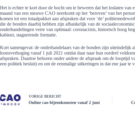
Het is echter te kort door de bocht om te beweren dat het loslaten van 
maand van een nieuwe CAO neerkomt op het ‘beroven’ van het personee
komen tot een totaalpakket aan afspraken dat voor ‘de’ politiemedewer
die de bonden daarbij hebben zijn afhankelijk van de sociaaleconomische
onderhandelingen verre van optimaal: coronacrisis, historisch hoog begr
kabinet, stagnerende formatie.
Kort samengevat: de onderhandelaars van de bonden zijn uiteindelijk a
loonsverhoging vanaf 1 juli 2021 omdat daar naar hun oordeel voldoen
afspraken. Daartoe behoren onder andere de afspraak om de looptijd van
een politiek besluit) en om de eenmalige uitkeringen in dat ene jaar te
VORIGE
BERICHT
Online cao-bijeenkomsten vanaf 2 juni
Co