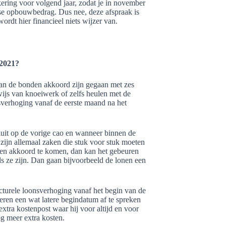
ring voor volgend jaar, zodat je in november
kse opbouwbedrag. Dus nee, deze afspraak is
rdt hier financieel niets wijzer van.
 2021?
 van de bonden akkoord zijn gegaan met zes
ijs van knoeiwerk of zelfs heulen met de
sverhoging vanaf de eerste maand na het
sluit op de vorige cao en wanneer binnen de
 zijn allemaal zaken die stuk voor stuk moeten
een akkoord te komen, dan kan het gebeuren
s ze zijn. Dan gaan bijvoorbeeld de lonen een
ructurele loonsverhoging vanaf het begin van de
beren een wat latere begindatum af te spreken
extra kostenpost waar hij voor altijd en voor
g meer extra kosten.