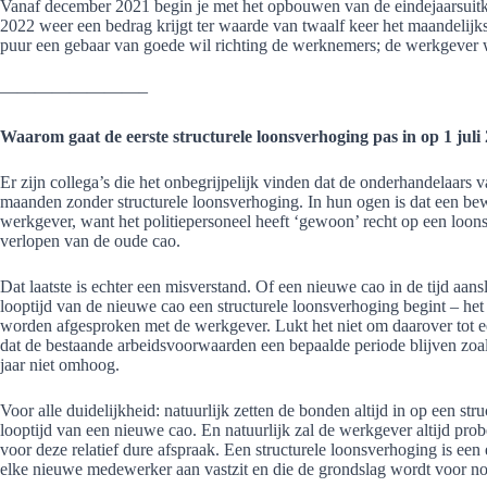
Vanaf december 2021 begin je met het opbouwen van de eindejaarsuitke
2022 weer een bedrag krijgt ter waarde van twaalf keer het maandelij
puur een gebaar van goede wil richting de werknemers; de werkgever wo
————————–
Waarom gaat de eerste structurele loonsverhoging pas in op 1 juli
Er zijn collega’s die het onbegrijpelijk vinden dat de onderhandelaars
maanden zonder structurele loonsverhoging. In hun ogen is dat een bew
werkgever, want het politiepersoneel heeft ‘gewoon’ recht op een loon
verlopen van de oude cao.
Dat laatste is echter een misverstand. Of een nieuwe cao in de tijd aan
looptijd van de nieuwe cao een structurele loonsverhoging begint – het
worden afgesproken met de werkgever. Lukt het niet om daarover tot 
dat de bestaande arbeidsvoorwaarden een bepaalde periode blijven zoal
jaar niet omhoog.
Voor alle duidelijkheid: natuurlijk zetten de bonden altijd in op een st
looptijd van een nieuwe cao. En natuurlijk zal de werkgever altijd pro
voor deze relatief dure afspraak. Een structurele loonsverhoging is een 
elke nieuwe medewerker aan vastzit en die de grondslag wordt voor no