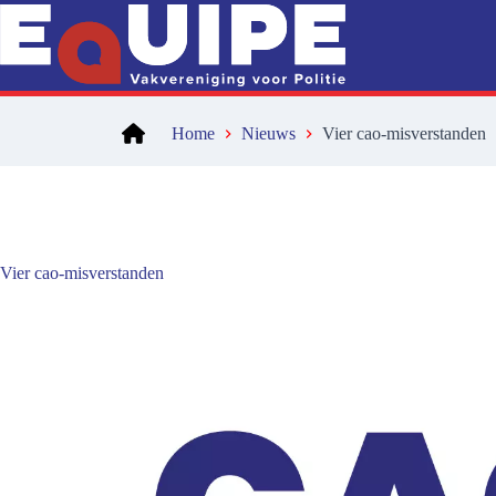
Ga
naar
de
inhoud
Home
Nieuws
Vier cao-misverstanden
Vier cao-misverstanden