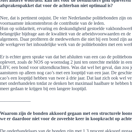
Met andere woorden: kan het voor de bestuurders geld opleveren 
afsprakenpakket dat voor de achterban niet optimaal is?
Nee, dat is pertinent onjuist. De vier Nederlandse politiebonden zijn 
voornaamste inkomstenbron de contributie van de leden.
Hun op solidariteit, ervaring en deskundigheid gestoelde vakbondswerk 
belangrijke bijdrage aan de kwaliteit van de arbeidsvoorwaarden en de 
algemeen. Daar profiteren de medewerkers die niet bij een bond zijn 
de werkgever het inhoudelijke werk van de politiebonden met een wer
Er is echter geen sprake van dat het afsluiten van een cao de politieb
oplevert, zoals de NOS op woensdag 2 juni ten onrechte meldde in een
LBV, een bond voor uitzendkrachten. Was dat wel het geval, dan zou je
aansturen op alleen nog cao’s met een looptijd van een jaar. De geschied
cao’s een looptijd hebben van twee à drie jaar. Dat laat zich ook wel v
met onderhandelen totdat ze denken het maximaal haalbare te hebben be
meer gedaan te krijgen bij een langere looptijd.
——————–
Waarom zijn de bonden akkoord gegaan met een structurele loons
we er daardoor niet voor de zoveelste keer in koopkracht op achte
De onderhandelaars van de bonden zijn met 1,3 procent akkoord gegaan