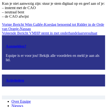
Kun je niet aanwezig zijn: stuur je stem digitaal op en geef aan of je:
– instemt met de CAO
– neutraal bent
– de CAO afwijst
Vorige
Bericht
Wim Gallée-Koeslag benoemd tot Ridder in de Orde
van Oranje-Nassau
Volgende
Bericht
VMHP stemt in met onderhandelaarsresultaat
Aanmelden?
Equipe is er voor jou! Bekijk alle voordelen en meld je aan als
lid.
Activiteiten
Over Equipe
Nieuws