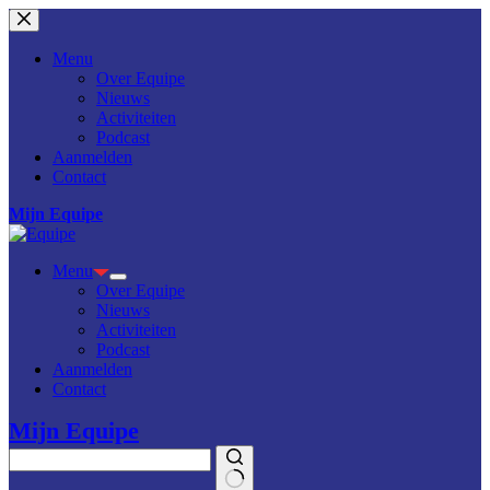
Ga
naar
de
Menu
inhoud
Over Equipe
Nieuws
Activiteiten
Podcast
Aanmelden
Contact
Mijn Equipe
Menu
Over Equipe
Nieuws
Activiteiten
Podcast
Aanmelden
Contact
Mijn Equipe