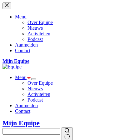
Ga
naar
de
Menu
inhoud
Over Equipe
Nieuws
Activiteiten
Podcast
Aanmelden
Contact
Mijn Equipe
Menu
Over Equipe
Nieuws
Activiteiten
Podcast
Aanmelden
Contact
Mijn Equipe