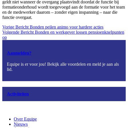
geldt niet wanneer de overgang plaatsvindt doordat de functie bij
formatieonderhoud wordt toegevoegd aan de formatie voor het team
en de medewerker daarom – zonder eigen inspanning – naar die
functie overgaat.
Vorige
Bericht
Bonden peilen animo voor hardere acties
Volgende
Bericht
Bonden en werkgever lossen pensioenknelpunten
op
Aanmelden?
Equipe is er voor jou! Bekijk alle voordelen en meld je aan als
lid.
Activiteiten
Over Equipe
Nieuws