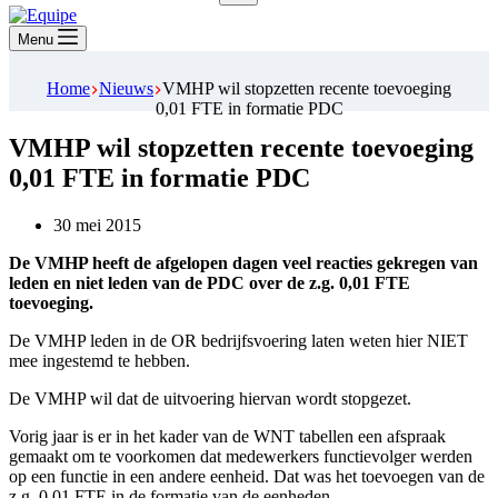
Geen
resultaten
Menu
Home
Nieuws
VMHP wil stopzetten recente toevoeging
0,01 FTE in formatie PDC
VMHP wil stopzetten recente toevoeging
0,01 FTE in formatie PDC
30 mei 2015
De VMHP heeft de afgelopen dagen veel reacties gekregen van
leden en niet leden van de PDC over de z.g. 0,01 FTE
toevoeging.
De VMHP leden in de OR bedrijfsvoering laten weten hier NIET
mee ingestemd te hebben.
De VMHP wil dat de uitvoering hiervan wordt stopgezet.
Vorig jaar is er in het kader van de WNT tabellen een afspraak
gemaakt om te voorkomen dat medewerkers functievolger werden
op een functie in een andere eenheid. Dat was het toevoegen van de
z.g. 0,01 FTE in de formatie van de eenheden.