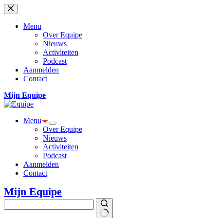
Ga
naar
de
Menu
inhoud
Over Equipe
Nieuws
Activiteiten
Podcast
Aanmelden
Contact
Mijn Equipe
Menu
Over Equipe
Nieuws
Activiteiten
Podcast
Aanmelden
Contact
Mijn Equipe