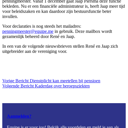
penningmeester. Vanaf 1 december gaat Jaap Piersma deze functie
bekleden. Nu er een financiële administrateur is, heeft Jaap meer tijd
voor beleidszaken en kan daardoor zijn bestuursfunctie beter
invullen.
Voor declaraties is nog steeds het mailadres:
penningmeester@equipe.me
in gebruik. Deze mailbox wordt
gezamenlijk beheerd door René en Jaap.
In een van de volgende nieuwsbrieven stellen René en Jaap zich
uitgebreider aan de vereniging voor.
Vorige
Bericht
Dienstplicht kan meetellen bij pensioen
Volgende
Bericht
Kaderdag over beroepsziekten
Aanmelden?
Equipe is er voor jou! Bekijk alle voordelen en meld je aan als