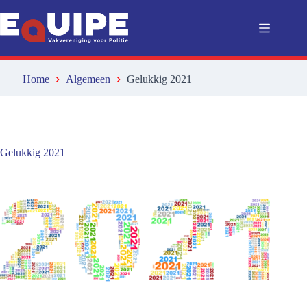
Ga
naar
de
inhoud
Home
Algemeen
Gelukkig 2021
Gelukkig 2021