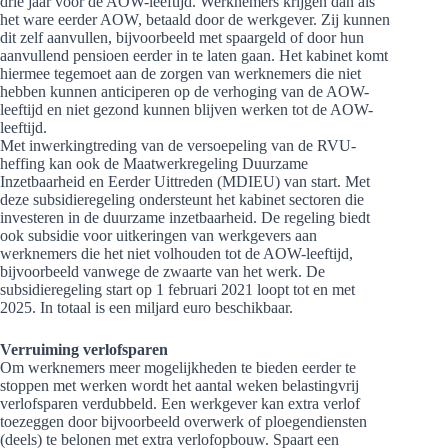
drie jaar vóór de AOW-leeftijd. Werknemers krijgen dan als
het ware eerder AOW, betaald door de werkgever. Zij kunnen
dit zelf aanvullen, bijvoorbeeld met spaargeld of door hun
aanvullend pensioen eerder in te laten gaan. Het kabinet komt
hiermee tegemoet aan de zorgen van werknemers die niet
hebben kunnen anticiperen op de verhoging van de AOW-
leeftijd en niet gezond kunnen blijven werken tot de AOW-
leeftijd.
Met inwerkingtreding van de versoepeling van de RVU-
heffing kan ook de Maatwerkregeling Duurzame
Inzetbaarheid en Eerder Uittreden (MDIEU) van start. Met
deze subsidieregeling ondersteunt het kabinet sectoren die
investeren in de duurzame inzetbaarheid. De regeling biedt
ook subsidie voor uitkeringen van werkgevers aan
werknemers die het niet volhouden tot de AOW-leeftijd,
bijvoorbeeld vanwege de zwaarte van het werk. De
subsidieregeling start op 1 februari 2021 loopt tot en met
2025. In totaal is een miljard euro beschikbaar.
Verruiming verlofsparen
Om werknemers meer mogelijkheden te bieden eerder te
stoppen met werken wordt het aantal weken belastingvrij
verlofsparen verdubbeld. Een werkgever kan extra verlof
toezeggen door bijvoorbeeld overwerk of ploegendiensten
(deels) te belonen met extra verlofopbouw. Spaart een