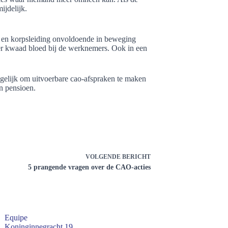
ijdelijk.
r en korpsleiding onvoldoende in beweging
er kwaad bloed bij de werknemers. Ook in een
ogelijk om uitvoerbare cao-afspraken te maken
n pensioen.
VOLGENDE
BERICHT
5 prangende vragen over de CAO-acties
Equipe
Koninginnegracht 19