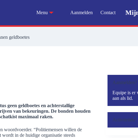
Mij
Menu
Aanmelden
Contact
innen geldboetes
Aanmelden?
Equipe is er 
aan als lid.
us geen geldboetes en achterstallige
chrijven van bekeuringen. De bonden houden
 schatkist maximaal raken.
Activiteiten
en woordvoerder. “Politiemensen willen de
wordt in de huidige organisatie steeds