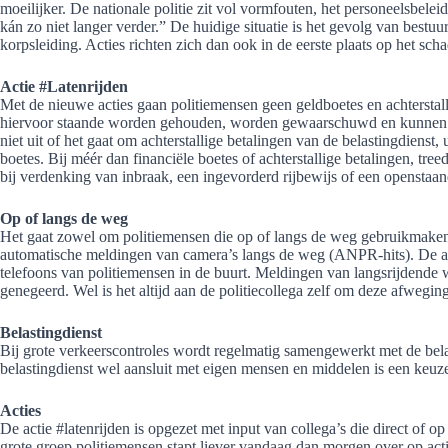
moeilijker. De nationale politie zit vol vormfouten, het personeelsbele
kán zo niet langer verder.” De huidige situatie is het gevolg van bestuu
korpsleiding. Acties richten zich dan ook in de eerste plaats op het s
Actie #Latenrijden
Met de nieuwe acties gaan politiemensen geen geldboetes en achterstal
hiervoor staande worden gehouden, worden gewaarschuwd en kunnen d
niet uit of het gaat om achterstallige betalingen van de belastingdienst,
boetes. Bij méér dan financiële boetes of achterstallige betalingen, tree
bij verdenking van inbraak, een ingevorderd rijbewijs of een openstaan
Op of langs de weg
Het gaat zowel om politiemensen die op of langs de weg gebruikmaken
automatische meldingen van camera’s langs de weg (ANPR-hits). De 
telefoons van politiemensen in de buurt. Meldingen van langsrijdende
genegeerd. Wel is het altijd aan de politiecollega zelf om deze afwegin
Belastingdienst
Bij grote verkeerscontroles wordt regelmatig samengewerkt met de belas
belastingdienst wel aansluit met eigen mensen en middelen is een keu
Acties
De actie #latenrijden is opgezet met input van collega’s die direct of 
grote groep politiemensen stapt liever vandaag dan morgen over op a