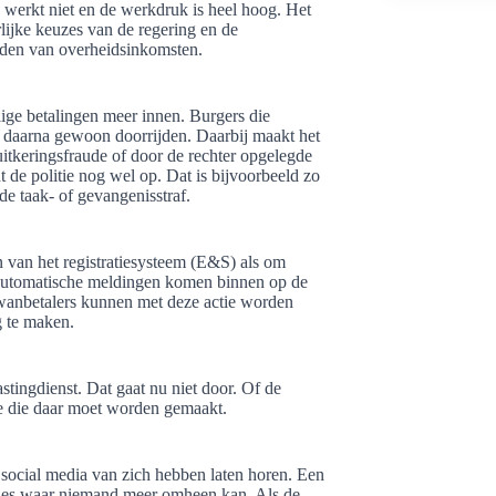
id werkt niet en de werkdruk is heel hoog. Het
rlijke keuzes van de regering en de
chaden van overheidsinkomsten.
lige betalingen meer innen. Burgers die
aarna gewoon doorrijden. Daarbij maakt het
 uitkeringsfraude of door de rechter opgelegde
dt de politie nog wel op. Dat is bijvoorbeeld zo
de taak- of gevangenisstraf.
 van het registratiesysteem (E&S) als om
automatische meldingen komen binnen op de
 wanbetalers kunnen met deze actie worden
g te maken.
tingdienst. Dat gaat nu niet door. Of de
ze die daar moet worden gemaakt.
op social media van zich hebben laten horen. Een
cties waar niemand meer omheen kan. Als de