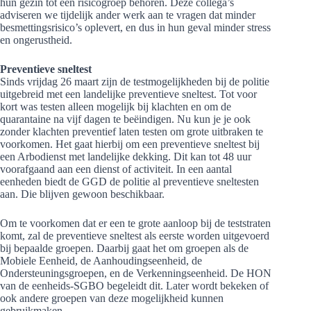
hun gezin tot een risicogroep behoren. Deze collega’s
adviseren we tijdelijk ander werk aan te vragen dat minder
besmettingsrisico’s oplevert, en dus in hun geval minder stress
en ongerustheid.
Preventieve sneltest
Sinds vrijdag 26 maart zijn de testmogelijkheden bij de politie
uitgebreid met een landelijke preventieve sneltest. Tot voor
kort was testen alleen mogelijk bij klachten en om de
quarantaine na vijf dagen te beëindigen. Nu kun je je ook
zonder klachten preventief laten testen om grote uitbraken te
voorkomen. Het gaat hierbij om een preventieve sneltest bij
een Arbodienst met landelijke dekking. Dit kan tot 48 uur
voorafgaand aan een dienst of activiteit. In een aantal
eenheden biedt de GGD de politie al preventieve sneltesten
aan. Die blijven gewoon beschikbaar.
Om te voorkomen dat er een te grote aanloop bij de teststraten
komt, zal de preventieve sneltest als eerste worden uitgevoerd
bij bepaalde groepen. Daarbij gaat het om groepen als de
Mobiele Eenheid, de Aanhoudingseenheid, de
Ondersteuningsgroepen, en de Verkenningseenheid. De HON
van de eenheids-SGBO begeleidt dit. Later wordt bekeken of
ook andere groepen van deze mogelijkheid kunnen
gebruikmaken.