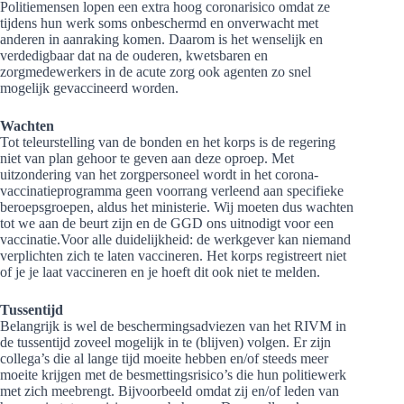
Politiemensen lopen een extra hoog coronarisico omdat ze
tijdens hun werk soms onbeschermd en onverwacht met
anderen in aanraking komen. Daarom is het wenselijk en
verdedigbaar dat na de ouderen, kwetsbaren en
zorgmedewerkers in de acute zorg ook agenten zo snel
mogelijk gevaccineerd worden.
Wachten
Tot teleurstelling van de bonden en het korps is de regering
niet van plan gehoor te geven aan deze oproep. Met
uitzondering van het zorgpersoneel wordt in het corona-
vaccinatieprogramma geen voorrang verleend aan specifieke
beroepsgroepen, aldus het ministerie. Wij moeten dus wachten
tot we aan de beurt zijn en de GGD ons uitnodigt voor een
vaccinatie.Voor alle duidelijkheid: de werkgever kan niemand
verplichten zich te laten vaccineren. Het korps registreert niet
of je je laat vaccineren en je hoeft dit ook niet te melden.
Tussentijd
Belangrijk is wel de beschermingsadviezen van het RIVM in
de tussentijd zoveel mogelijk in te (blijven) volgen. Er zijn
collega’s die al lange tijd moeite hebben en/of steeds meer
moeite krijgen met de besmettingsrisico’s die hun politiewerk
met zich meebrengt. Bijvoorbeeld omdat zij en/of leden van