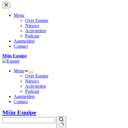
Ga
naar
de
Menu
inhoud
Over Equipe
Nieuws
Activiteiten
Podcast
Aanmelden
Contact
Mijn Equipe
Menu
Over Equipe
Nieuws
Activiteiten
Podcast
Aanmelden
Contact
Mijn Equipe