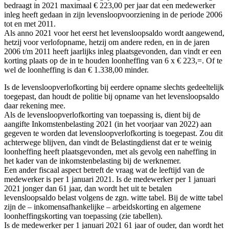
bedraagt in 2021 maximaal € 223,00 per jaar dat een medewerker
inleg heeft gedaan in zijn levensloopvoorziening in de periode 2006
tot en met 2011.
Als anno 2021 voor het eerst het levensloopsaldo wordt aangewend,
hetzij voor verlofopname, hetzij om andere reden, en in de jaren
2006 t/m 2011 heeft jaarlijks inleg plaatsgevonden, dan vindt er een
korting plaats op de in te houden loonheffing van 6 x € 223,=. Of te
wel de loonheffing is dan € 1.338,00 minder.
Is de levensloopverlofkorting bij eerdere opname slechts gedeeltelijk
toegepast, dan houdt de politie bij opname van het levensloopsaldo
daar rekening mee.
Als de levensloopverlofkorting van toepassing is, dient bij de
aangifte Inkomstenbelasting 2021 (in het voorjaar van 2022) aan
gegeven te worden dat levensloopverlofkorting is toegepast. Zou dit
achterwege blijven, dan vindt de Belastingdienst dat er te weinig
loonheffing heeft plaatsgevonden, met als gevolg een naheffing in
het kader van de inkomstenbelasting bij de werknemer.
Een ander fiscaal aspect betreft de vraag wat de leeftijd van de
medewerker is per 1 januari 2021. Is de medewerker per 1 januari
2021 jonger dan 61 jaar, dan wordt het uit te betalen
levensloopsaldo belast volgens de zgn. witte tabel. Bij de witte tabel
zijn de – inkomensafhankelijke – arbeidskorting en algemene
loonheffingskorting van toepassing (zie tabellen).
Is de medewerker per 1 januari 2021 61 jaar of ouder, dan wordt het