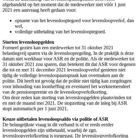
afgehandeld op het moment dat de medewerker niet vóór 1 juni
2021 een aanvraag heeft gedaan voor:
opname van het levenslooptegoed voor levensloopverlof, dan
wel,
volledige uitbetaling van het levenslooptegoed.
Storten levensloopgelden
Formeel gezien kan een medewerker tot 31 oktober 2021
belastingvrij sparen via de levensloopregeling. In de praktijk is deze
datum niet werkbaar voor ASR en de politie. Als de medewerker tot
31 oktober 2021 zou sparen, dan betekent dit dat ASR voor degenen
die tot en met 31 december 2021 levensloopverlof genieten niet
tijdig de volledige levensloopaanspraak kan overmaken aan de
politie. Dit heeft tot gevolg dat de politie niet tijdig kan zorgdragen
voor inhouding van loonheffing en eventueel het werknemersdeel
van de pensioenpremie en de levensloopverlofkorting.
Om deze reden kan storting van levensloopgelden plaatsvinden tot
en met de maand mei 2021. De stopzetting van de inleg bij ASR
stopt automatisch per 1 juni 2021.
Keuze uitbetalen levensloopsaldo via politie of ASR
De belangrijkste vraag in dit verband is of er reeds eerder
levensloopgelden zijn uitbetaald, waarbij de zgn.
levensloopverlofkorting is toegepast. De levensloopverlofkorting