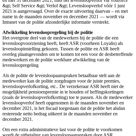
en met 31 december 2021, mits het levensloopverlof via Youforce
&gt; Self Service &gt; Verlof &gt; Levensloopverlof vóór 1 juni
2021 is aangevraagd. Over de exacte uitvoering daarvan – en met
name in de maanden november en december 2021 — wordt via
Intranet van de politie afzonderlijke informatie verstrekt.
Afwikkeling levensloopregeling bij de politie
Het overgrote deel van de medewerkers bij de politie die een
levensloopvoorziening heeft, heeft ASR (voorheen Loyalis) als
levensloopinstelling gekozen. Tussen de politie en ASR heeft
overleg plaatsgevonden om te komen tot een voor de desbetreffende
medewerkers en de politie werkbare afwikkeling van de
levensloopregeling
Als de politie de levensloopaanspraken betaalbaar stelt aan de
medewerker kan de politie zorgdragen voor de juiste premies,
levensloopverlofkorting, etc.. De verzekeraar ASR heeft niet de
mogelijkheid pensioenpremie in te houden of heffingskortingen
(zoals de levensloopverlofkorting) toe te passen. Als de medewerker
levensloopverlof heeft opgenomen in de maanden november en
december 2021, is het fiscaal toegestaan dat de politie het alsdan
resterende netto bedrag uitkeert in de maanden november en
december 2021.
Om een extra administratieve last voor de politie te voorkomen
wordt de uitbetaling van levensloopaanspraken door ASR