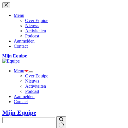
Ga
naar
de
Menu
inhoud
Over Equipe
Nieuws
Activiteiten
Podcast
Aanmelden
Contact
Mijn Equipe
Menu
Over Equipe
Nieuws
Activiteiten
Podcast
Aanmelden
Contact
Mijn Equipe