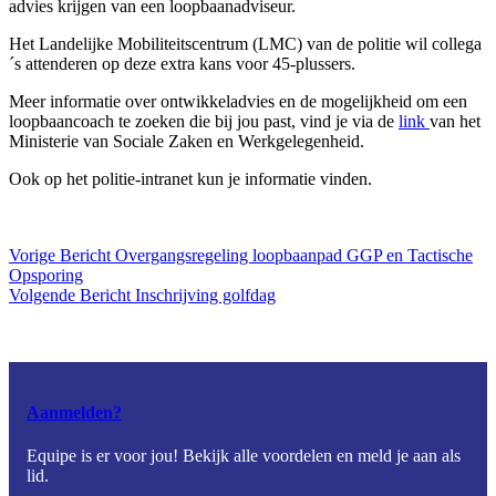
advies krijgen van een loopbaanadviseur.
Het Landelijke Mobiliteitscentrum (LMC) van de politie wil collega
´s attenderen op deze extra kans voor 45-plussers.
Meer informatie over ontwikkeladvies en de mogelijkheid om een
loopbaancoach te zoeken die bij jou past, vind je via de
link
van het
Ministerie van Sociale Zaken en Werkgelegenheid.
Ook op het politie-intranet kun je informatie vinden.
Vorige
Bericht
Overgangsregeling loopbaanpad GGP en Tactische
Opsporing
Volgende
Bericht
Inschrijving golfdag
Aanmelden?
Equipe is er voor jou! Bekijk alle voordelen en meld je aan als
lid.