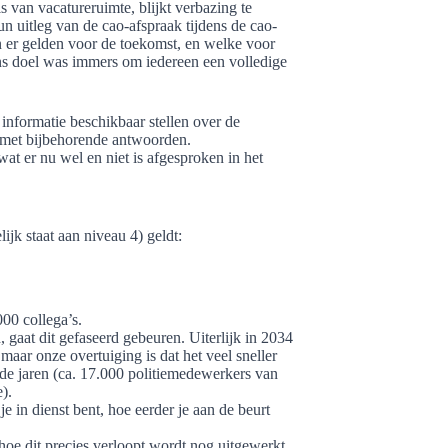
 van vacatureruimte, blijkt verbazing te
un uitleg van de cao-afspraak tijdens de cao-
 er gelden voor de toekomst, en welke voor
Ons doel was immers om iedereen een volledige
nformatie beschikbaar stellen over de
 met bijbehorende antwoorden.
wat er nu wel en niet is afgesproken in het
jk staat aan niveau 4) geldt:
00 collega’s.
gaat dit gefaseerd gebeuren. Uiterlijk in 2034
ar onze overtuiging is dat het veel sneller
de jaren (ca. 17.000 politiemedewerkers van
).
e in dienst bent, hoe eerder je aan de beurt
 hoe dit precies verloopt wordt nog uitgewerkt.