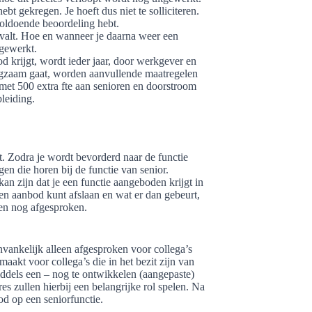
bt gekregen. Je hoeft dus niet te solliciteren.
voldoende beoordeling hebt.
evalt. Hoe en wanneer je daarna weer een
gewerkt.
d krijgt, wordt ieder jaar, door werkgever en
angzaam gaat, worden aanvullende maatregelen
met 500 extra fte aan senioren en doorstroom
leiding.
rt. Zodra je wordt bevorderd naar de functie
n die horen bij de functie van senior.
 kan zijn dat je een functie aangeboden krijgt in
en aanbod kunt afslaan en wat er dan gebeurt,
ken nog afgesproken.
nvankelijk alleen afgesproken voor collega’s
aakt voor collega’s die in het bezit zijn van
iddels een – nog te ontwikkelen (aangepaste)
 zullen hierbij een belangrijke rol spelen. Na
d op een seniorfunctie.