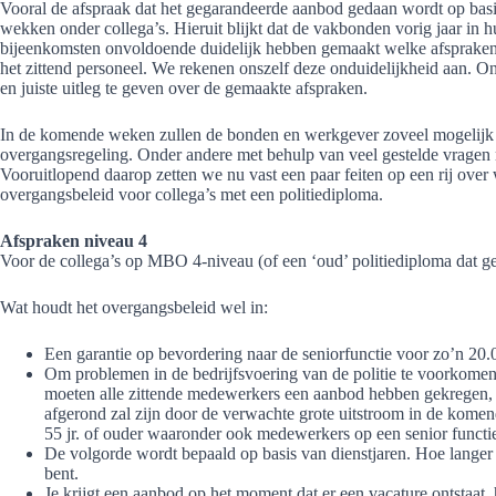
Vooral de afspraak dat het gegarandeerde aanbod gedaan wordt op basis
wekken onder collega’s. Hieruit blijkt dat de vakbonden vorig jaar in h
bijeenkomsten onvoldoende duidelijk hebben gemaakt welke afspraken
het zittend personeel. We rekenen onszelf deze onduidelijkheid aan. 
en juiste uitleg te geven over de gemaakte afspraken.
In de komende weken zullen de bonden en werkgever zoveel mogelijk i
overgangsregeling. Onder andere met behulp van veel gestelde vragen
Vooruitlopend daarop zetten we nu vast een paar feiten op een rij over 
overgangsbeleid voor collega’s met een politiediploma.
Afspraken niveau 4
Voor de collega’s op MBO 4-niveau (of een ‘oud’ politiediploma dat geli
Wat houdt het overgangsbeleid wel in:
Een garantie op bevordering naar de seniorfunctie voor zo’n 20.0
Om problemen in de bedrijfsvoering van de politie te voorkomen, 
moeten alle zittende medewerkers een aanbod hebben gekregen, ma
afgerond zal zijn door de verwachte grote uitstroom in de komen
55 jr. of ouder waaronder ook medewerkers op een senior functie
De volgorde wordt bepaald op basis van dienstjaren. Hoe langer j
bent.
Je krijgt een aanbod op het moment dat er een vacature ontstaat,