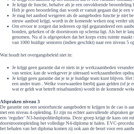
Je krijgt de functie, behalve als je een onvoldoende beoordeling he
Heb je geen beoordeling dan wordt er vanuit gegaan dat je een 
Je mag het aanbod weigeren als de aangeboden functie je niet b
nieuw aanbod krijgt, wordt in de komende weken nog verder uit
Om ervoor te zorgen dat iedereen op tijd gegarandeerd een aanbo
bonden, gekeken of de doorstroom op schema ligt. Als het te l
genomen. Nu al is afgesproken dat het korps extra ruimte maakt 
van 1000 huidige senioren (indien geschikt) naar een niveau 5 op
Wat houdt het overgangsbeleid niet in:
Je krijgt geen garantie dat er niets in je werkzaamheden verande
van senior, kan de werkgever je uiteraard werkzaamheden opdrage
Je krijgt geen garantie dat je in je huidige team kunt blijven. Het
een ander team . Welke voorwaarden hierbij gaan gelden (of je e
wat er geldt wat betreft reisafstanden) wordt in de komende we
Afspraken niveau 3
De garantie om een seniorfunctie aangeboden te krijgen in de cao is aa
met een niveau 4-opleiding. Er zijn nu echter aanvullende afspraken gem
een ‘regulier’ N3-basispolitiediploma. Deze groep krijgt de kans om m
doorstroomopleiding het volledige N4-diploma te halen. EVC-procedures
het behalen van het diploma komen zij ook aan de beurt voor een aanbo