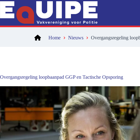
Ga
naar
de
inhoud
Home
Nieuws
Overgangsregeling loop
Overgangsregeling loopbaanpad GGP en Tactische Opsporing