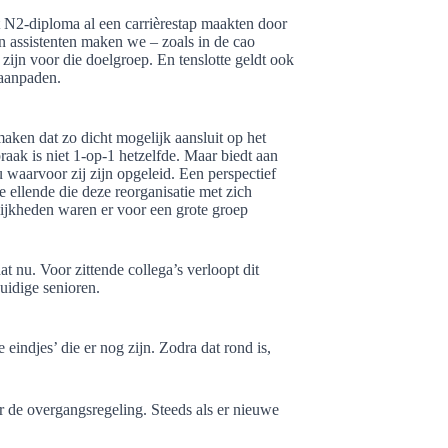
et N2-diploma al een carrièrestap maakten door
 assistenten maken we – zoals in de cao
zijn voor die doelgroep. En tenslotte geldt ook
aanpaden.
ken dat zo dicht mogelijk aansluit op het
ak is niet 1-op-1 hetzelfde. Maar biedt aan
 waarvoor zij zijn opgeleid. Een perspectief
le ellende die deze reorganisatie met zich
lijkheden waren er voor een grote groep
t nu. Voor zittende collega’s verloopt dit
uidige senioren.
indjes’ die er nog zijn. Zodra dat rond is,
 de overgangsregeling. Steeds als er nieuwe