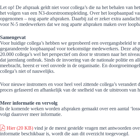
Let op! De afspraak geldt niet voor collega’s die na het behalen van h
het volgen van een N3-doorstroomopleiding. Over het loopbaanpad van
opgenomen – nog aparte afspraken. Daarbij zal er zeker extra aandacht 
voor N-5 medewerkers dat we nog aparte afspraken maken over loopb
Samengevat
Voor huidige collega’s hebben we geprobeerd een overgangsbeleid te ma
gegarandeerde loopbaanpad voor toekomstige medewerkers. Deze afspra
20.000 collega’s wel het perspectief om door te stromen naar het niveau
dat jarenlang ontbrak. Sinds de invoering van de nationale politie en al
meebracht, heerst er veel onvrede in de organisatie. En doorgroeimoge
collega’s niet of nauwelijks.
Voor nieuwe instromers en voor heel veel zittende collega’s verandert da
proces gefaseerd en afhankelijk van de snelheid van de uitstroom van h
Meer informatie en vervolg
In de komende weken worden afspraken gemaakt over een aantal ‘losse e
volgt daarover meer informatie.
Hier
(20 KB)
vind je de meest gestelde vragen met antwoorden over
informatie beschikbaar is, wordt die aan dit overzicht toegevoegd.